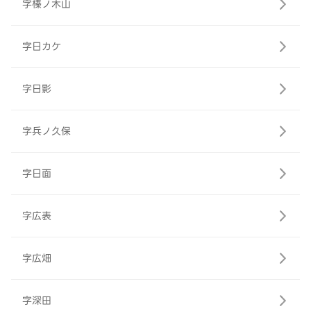
字榛ノ木山
字日カケ
字日影
字兵ノ久保
字日面
字広表
字広畑
字深田