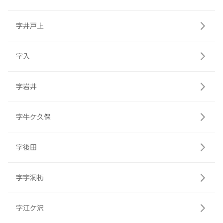
字井戸上
字入
字岩井
字牛ケ久保
字後田
字宇洞杤
字江ケ沢