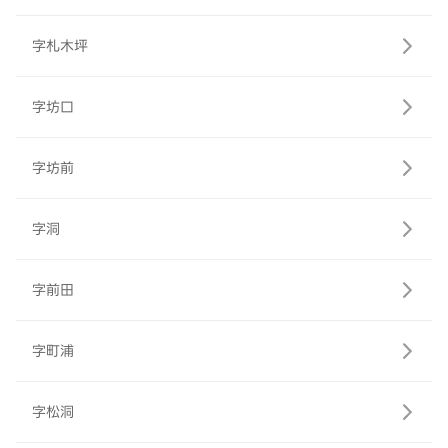
字札木坪
字坊口
字坊前
字洞
字前田
字町浦
字松洞