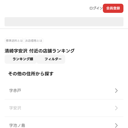
ログイン
会員登録
現在のお届け先：
標準送料とは
お店価格とは
清崎字安沢 付近の店舗ランキング
適用なし
ランキング順
フィルター
その他の住所から探す
字赤戸
字安沢
字池ノ島