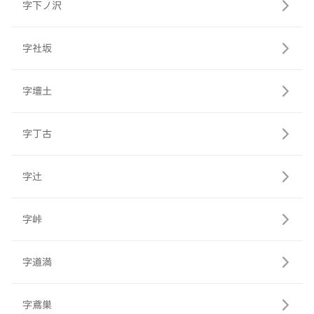
字下ノ沢
字社坂
字壇土
字丁古
字辻
字峠
字道満
字鳶巣