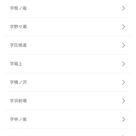
字根ノ後
字野々瀬
字灰焼道
字箱上
字橋ノ沢
字浜射場
字林ノ後