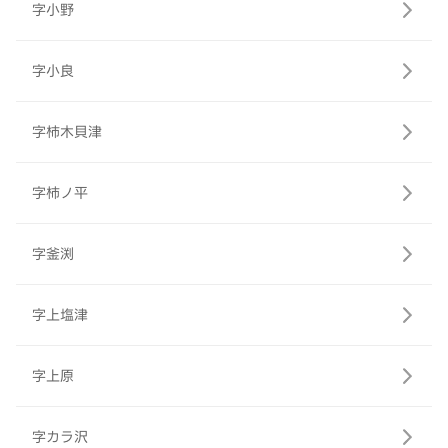
字小野
字小良
字柿木貝津
字柿ノ平
字釜渕
字上塩津
字上原
字カラ沢