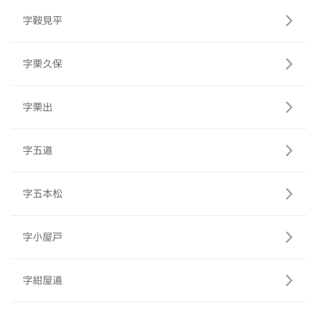
字鞍見平
字栗久保
字栗出
字五道
字五本松
字小屋戸
字紺屋道