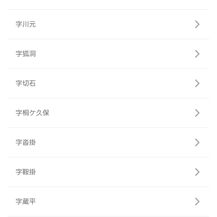
字川元
字狐洞
字切石
字桐ケ久保
字沓掛
字鞍掛
字蔵平