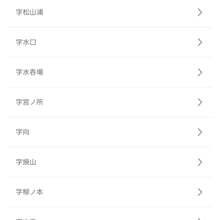
字松山浦
字水口
字水呑場
字宮ノ所
字向
字焼山
字柳ノ本