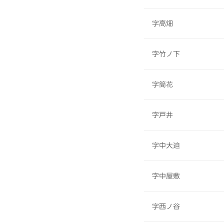
字高畑
字竹ノ下
字筒花
字戸井
字中大迫
字中屋敷
字西ノ谷