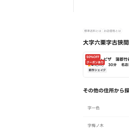
標準送料とは
お店価格とは
大字六栗字古狭間
50%OFF
ドミノ・ピザ 蒲郡竹
クーポンあり
mino's
4.1
(85)
30分
名店
新作シェイク
その他の住所から
字一色
字梅ノ木