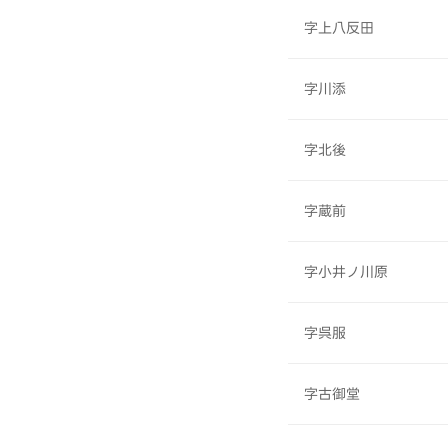
字上八反田
字川添
字北後
字蔵前
字小井ノ川原
字呉服
字古御堂