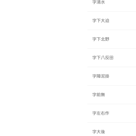
字清水
字下大迫
字下北野
字下八反田
字障泥掛
字前無
字左右作
字大後