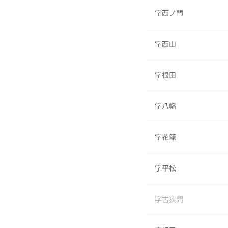
字西ノ門
字西山
字根田
字八幡
字花籠
字平松
字古狭間