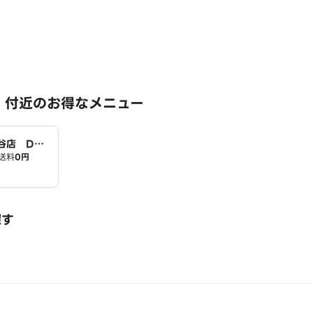
 付近のお得なメニュー
谷店 Do
送料
0円
探す