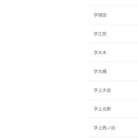
字埋田
字江尻
字大木
字大縄
字上大迫
字上北野
字上西ノ谷