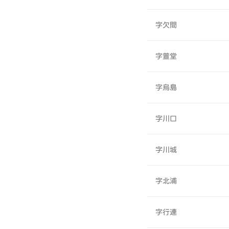
字欠間
字萱堂
字烏島
字川口
字川城
字北浦
字行連