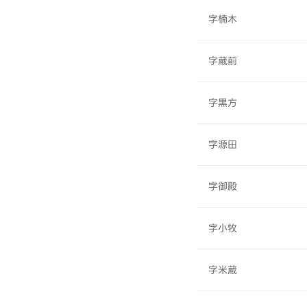
字楠木
字蔵前
字黒方
字源田
字御殿
字小牧
字米蔵