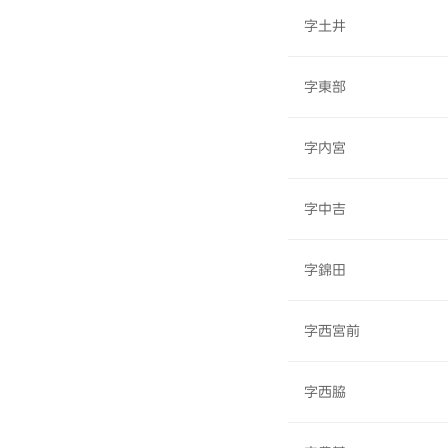
字土井
字東部
字内宮
字中吉
字錦田
字西宮前
字西脇