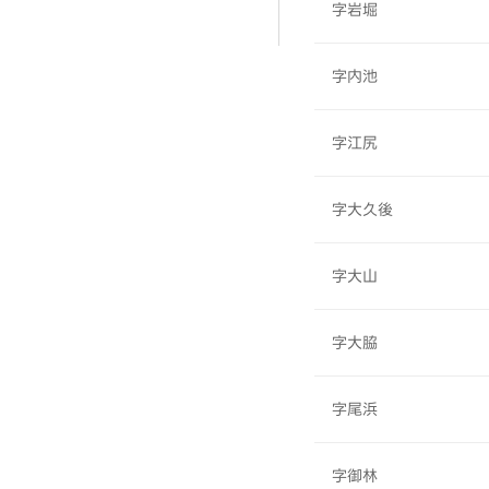
字岩堀
字内池
字江尻
字大久後
字大山
字大脇
字尾浜
字御林