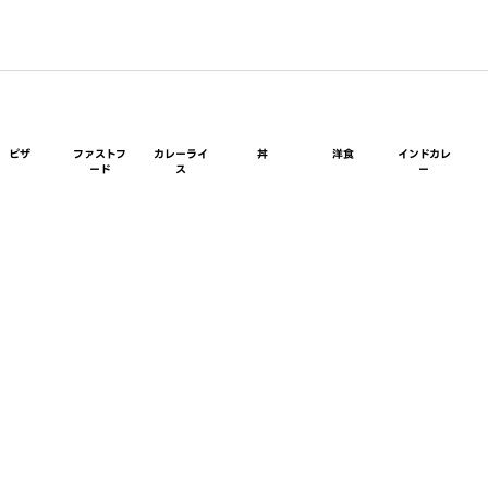
ピザ
ファストフ
カレーライ
丼
洋食
インドカレ
ード
ス
ー