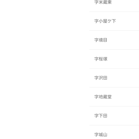
字米蔵東
字小屋ケ下
字境目
字桜塚
字沢田
字地蔵堂
字下田
字城山