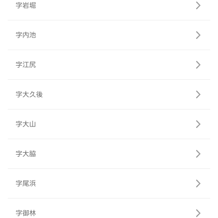
字岩堀
字内池
字江尻
字大久後
字大山
字大脇
字尾浜
字御林