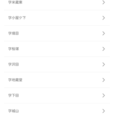
字米蔵東
字小屋ケ下
字境目
字桜塚
字沢田
字地蔵堂
字下田
字城山