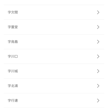
字欠間
字萱堂
字烏島
字川口
字川城
字北浦
字行連