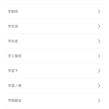
字前田
字丸池
字丸吉
字三保田
字宮下
字宮ノ根
字銘鍛治