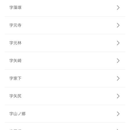
字藻塚
字元寺
字元林
字矢崎
字家下
字矢尻
字山ノ郷