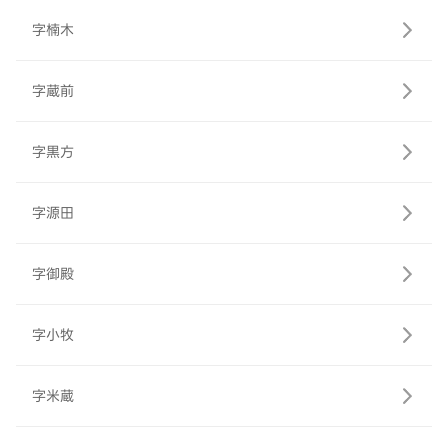
字楠木
字蔵前
字黒方
字源田
字御殿
字小牧
字米蔵