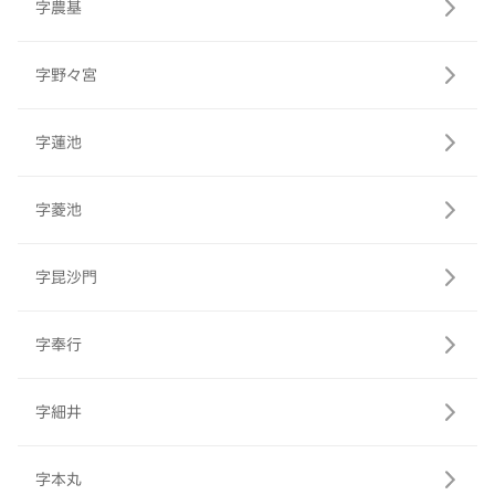
字農基
字野々宮
字蓮池
字菱池
字昆沙門
字奉行
字細井
字本丸