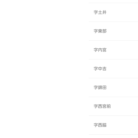
字土井
字東部
字内宮
字中吉
字錦田
字西宮前
字西脇