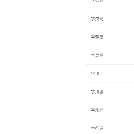
字御林
字欠間
字萱堂
字烏島
字川口
字川城
字北浦
字行連