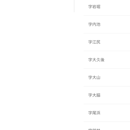
字岩堀
字内池
字江尻
字大久後
字大山
字大脇
字尾浜