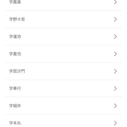
字農基
字野々宮
字蓮池
字菱池
字昆沙門
字奉行
字細井
字本丸