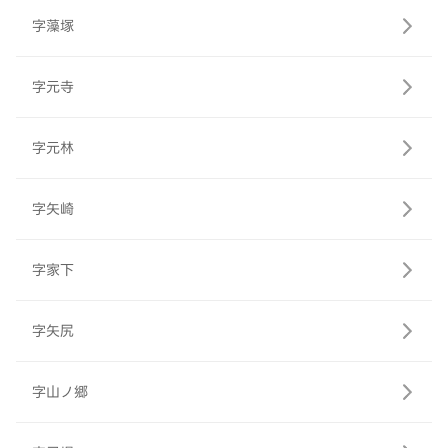
字藻塚
字元寺
字元林
字矢崎
字家下
字矢尻
字山ノ郷