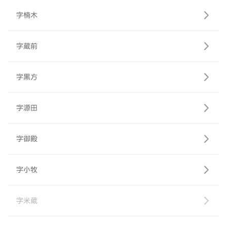
字楠木
字蔵前
字黒方
字源田
字御殿
字小牧
字米蔵