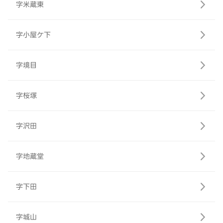
字米蔵東
字小屋ケ下
字境目
字桜塚
字沢田
字地蔵堂
字下田
字城山