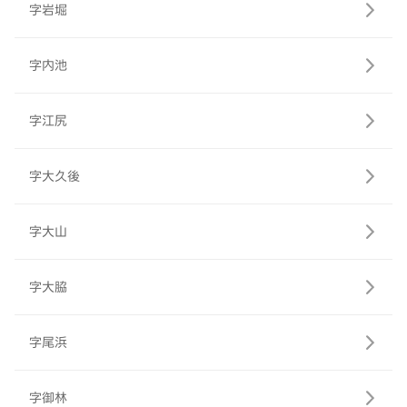
字岩堀
字内池
字江尻
字大久後
字大山
字大脇
字尾浜
字御林