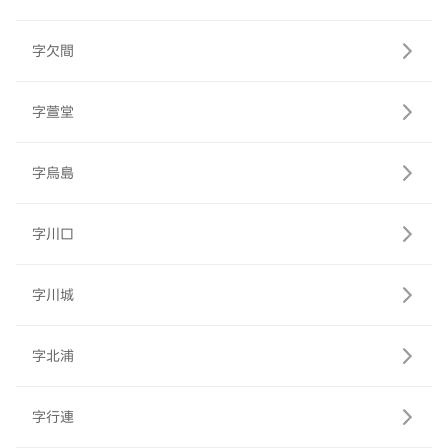
字欠間
字萱堂
字烏島
字川口
字川城
字北浦
字行連