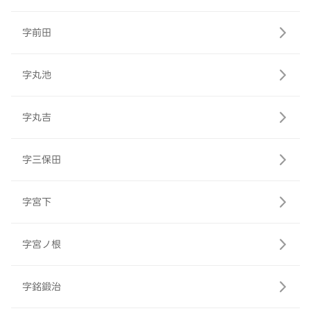
字前田
字丸池
字丸吉
字三保田
字宮下
字宮ノ根
字銘鍛治