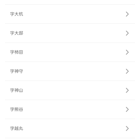
字大杭
字大邸
字柿田
字神守
字神山
字熊谷
字越丸