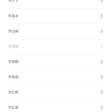
字竹下
字為永
字出崎
字西崎
字畑間
字馬頭
字広野
字広面