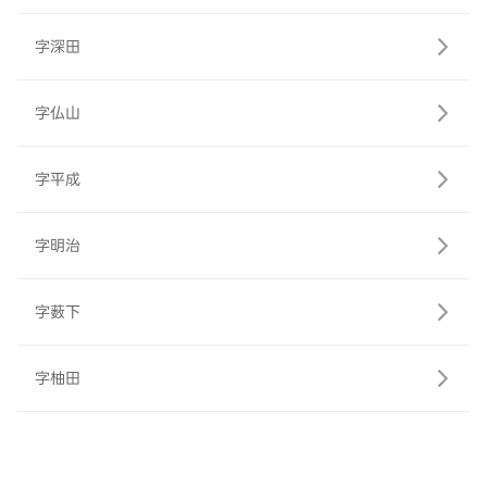
字深田
字仏山
字平成
字明治
字薮下
字柚田