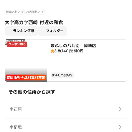
標準送料とは
お店価格とは
大字高力字西崎 付近の和食
適用なし
ランキング順
フィルター
開店時間前
クーポンあり
まぶしの八兵衛 岡崎店
3.8
(140)
送料
0円
まぶしの8DAY
お店価格＋送料無料対象
その他の住所から探す
字石原
字稲場