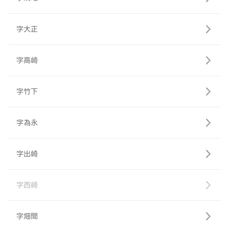
字大正
字高崎
字竹下
字為永
字出崎
字西崎
字畑間