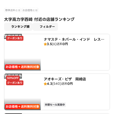
標準送料とは
お店価格とは
大字高力字西崎 付近の店舗ランキング
適用なし
ランキング順
フィルター
営業時間外
クーポンあり
ナマステ・ネパール・インド レスト
3.5
(6)
送料
0円
ラン
お店価格＋送料無料対象
営業時間外
50%OFF
アオキーズ・ピザ 岡崎店
クーポンあり
4.3
(540)
送料
0円
半額セール実施中
お店価格＋送料無料対象