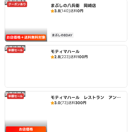
営業時間外
クーポンあり
まぶしの八兵衛 岡崎店
3.8
(140)
送料
0円
まぶしの8DAY
お店価格＋送料無料対象
営業時間外
半額セール
モティマハール
2.8
(223)
送料
100円
営業時間外
半額セール
モティマハール レストラン アンド
3.0
(73)
送料
300円
バー
お店価格