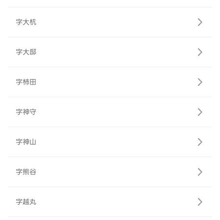
字大杭
字大邸
字柿田
字神守
字神山
字熊谷
字越丸