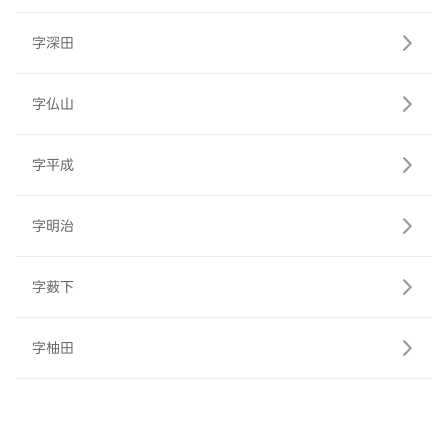
字深田
字仏山
字平成
字明治
字薮下
字柚田