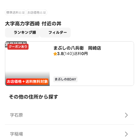
標準送料とは
お店価格とは
大字高力字西崎 付近の丼
適用なし
ランキング順
フィルター
営業時間外
クーポンあり
まぶしの八兵衛 岡崎店
3.8
(140)
送料
0円
まぶしの8DAY
お店価格＋送料無料対象
その他の住所から探す
字石原
字稲場