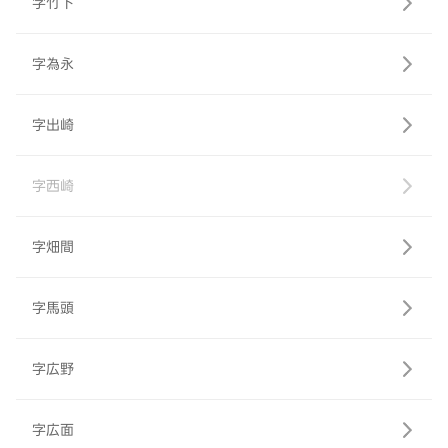
字竹下
字為永
字出崎
字西崎
字畑間
字馬頭
字広野
字広面