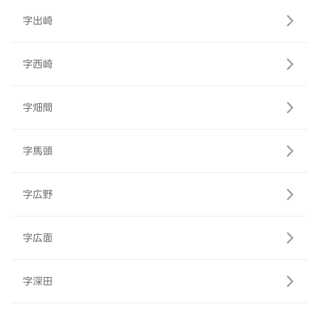
字出崎
字西崎
字畑間
字馬頭
字広野
字広面
字深田