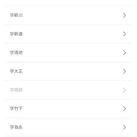
字新川
字新道
字清地
字大正
字高崎
字竹下
字為永