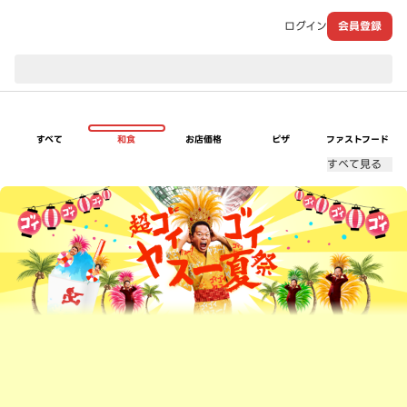
ログイン
会員登録
現在のお届け先：
すべて
和食
お店価格
ピザ
ファストフード
すべて見る
超ゴイゴイヤスー夏祭