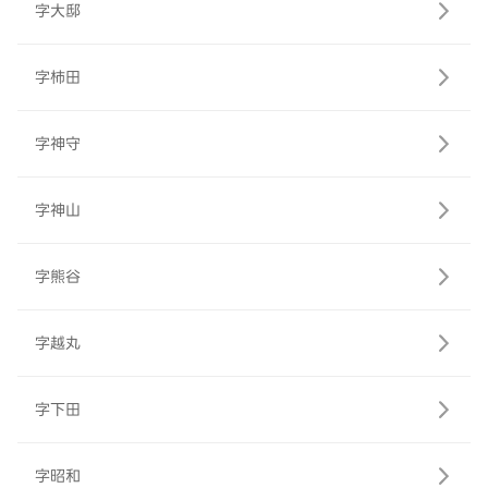
字大邸
字柿田
字神守
字神山
字熊谷
字越丸
字下田
字昭和