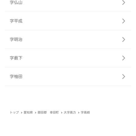
字仏山
字平成
字明治
字薮下
字柚田
トップ
愛知県
額田郡 幸田町
大字高力
字高崎