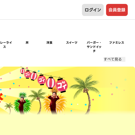
ログイン
会員登録
カレーライ
丼
洋食
スイーツ
バーガー・
ファミレス
ス
サンドイッ
チ
すべて見る