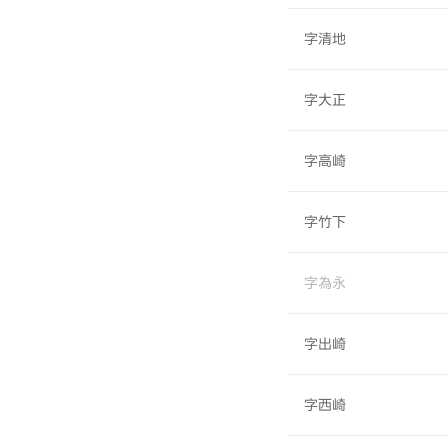
字清地
字大正
字高崎
字竹下
字為永
字出崎
字西崎