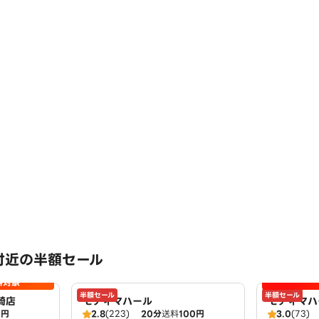
付近の半額セール
料対象
半額セール
半額セール
崎店
モティマハール
モティマハ
0円
2.8
(223)
20分
送料
100円
3.0
(73)
ンドバー