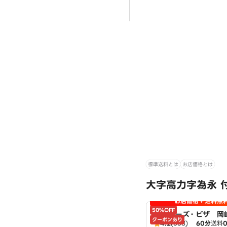
標準送料とは
お店価格とは
大字高力字為永 
お店価格＋送料無
50%OFF
アオキーズ・ピザ 岡
クーポンあり
4.2
(538)
60分
送料