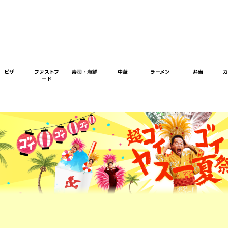
ピザ
ファストフ
寿司・海鮮
中華
ラーメン
弁当
ード