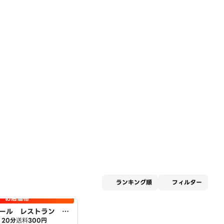
適用な
ランキング順
フィルター
お店価格
ール レストラン ア
20分
送料
300円