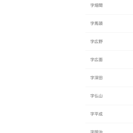
字畑間
字馬頭
字広野
字広面
字深田
字仏山
字平成
字明治