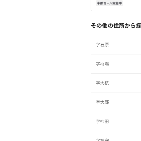
半額セール実施中
その他の住所から
字石原
字稲場
字大杭
字大邸
字柿田
字神守