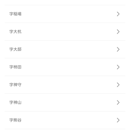
字稲場
字大杭
字大邸
字柿田
字神守
字神山
字熊谷