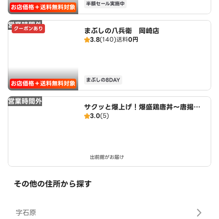
半額セール実施中
お店価格＋送料無料対象
営業時間外
クーポンあり
まぶしの八兵衛 岡崎店
3.8
(140)
送料
0円
まぶしの8DAY
お店価格＋送料無料対象
営業時間外
サクッと爆上げ！爆盛鶏唐丼～唐揚げ
3.0
(5)
商店鳥一ミート 岡崎駅前店
出前館がお届け
その他の住所から探す
字石原