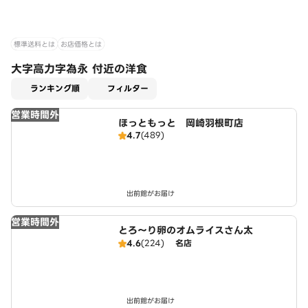
標準送料とは
お店価格とは
大字高力字為永 付近の洋食
適用なし
ランキング順
フィルター
営業時間外
ほっともっと 岡崎羽根町店
4.7
(489)
出前館がお届け
営業時間外
とろ～り卵のオムライスさん太
4.6
(224)
名店
出前館がお届け