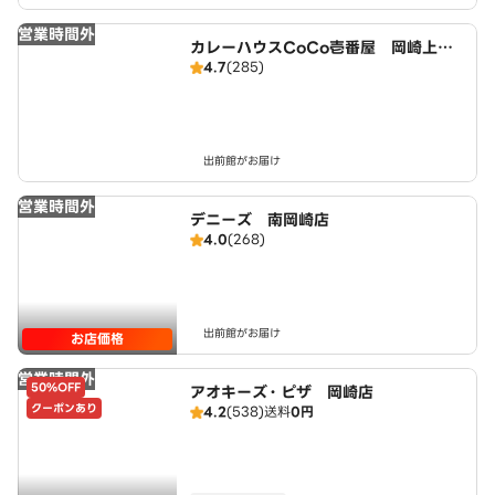
営業時間外
カレーハウスCoCo壱番屋 岡崎上地
4.7
(285)
店（SD）
出前館がお届け
営業時間外
デニーズ 南岡崎店
4.0
(268)
出前館がお届け
お店価格
営業時間外
50%OFF
アオキーズ・ピザ 岡崎店
クーポンあり
4.2
(538)
送料
0円