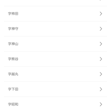
字柿田
字神守
字神山
字熊谷
字越丸
字下田
字昭和