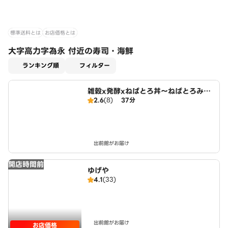
標準送料とは
お店価格とは
大字高力字為永 付近の寿司・海鮮
適用なし
ランキング順
フィルター
雑穀x発酵xねばとろ丼～ねばとろみの
2.6
(8)
37分
り～ 岡崎駅前店
出前館がお届け
開店時間前
ゆげや
4.1
(33)
出前館がお届け
お店価格