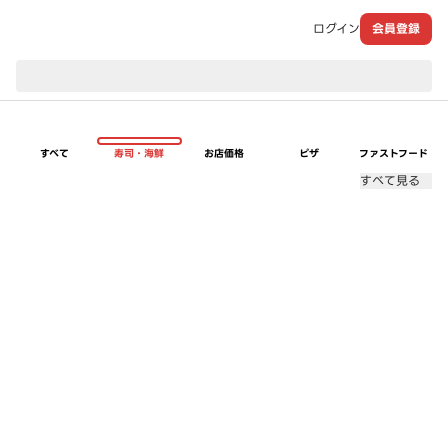
ログイン
会員登録
現在のお届け先：
すべて
寿司・海鮮
お店価格
ピザ
ファストフード
すべて見る