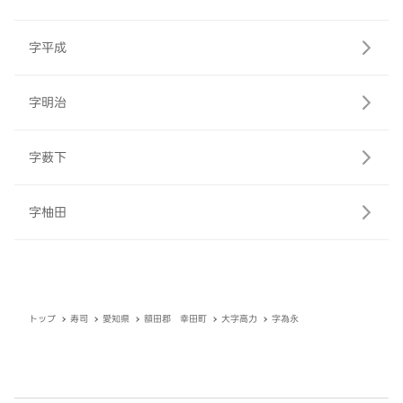
字平成
字明治
字薮下
字柚田
トップ
寿司
愛知県
額田郡 幸田町
大字高力
字為永