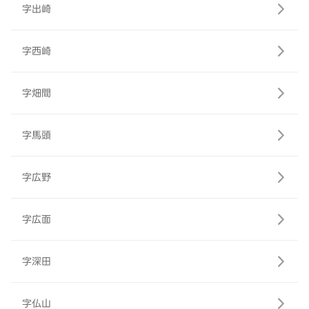
字出崎
字西崎
字畑間
字馬頭
字広野
字広面
字深田
字仏山