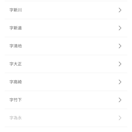
字新川
字新道
字清地
字大正
字高崎
字竹下
字為永