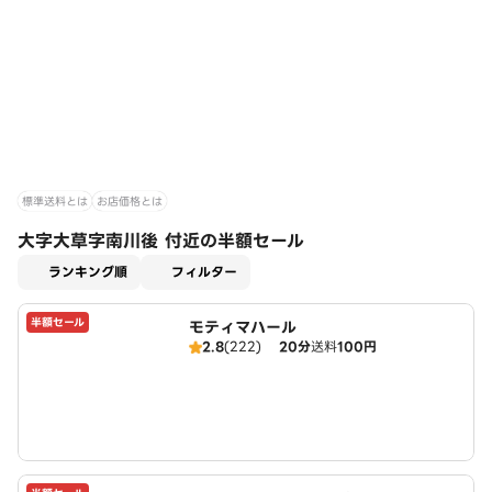
標準送料とは
お店価格とは
大字大草字南川後 付近の半額セール
適用なし
ランキング順
フィルター
半額セール
モティマハール
2.8
(222)
20分
送料
100円