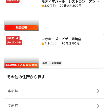
半額セール
モティマハール レストラン アンド
3.0
(73)
20分
送料
300円
バー
お店価格
半額セール
アオキーズ・ピザ 岡崎店
クーポンあり
4.2
(538)
90分
送料
0円
半額セール実施中
お店価格＋送料無料対象
その他の住所から探す
字赤井
字赤石