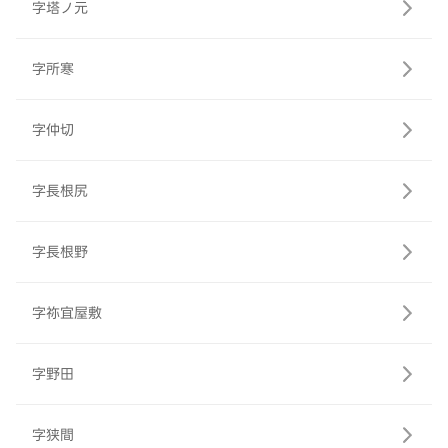
字塔ノ元
字所寒
字仲切
字長根尻
字長根野
字祢宜屋敷
字野田
字狭間