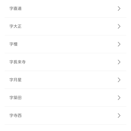
字直道
字大正
字檀
字長来寺
字月星
字築田
字寺西