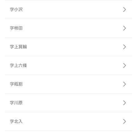
字小沢
字柿田
字上箕輪
字上六條
字瓶割
字川原
字北入