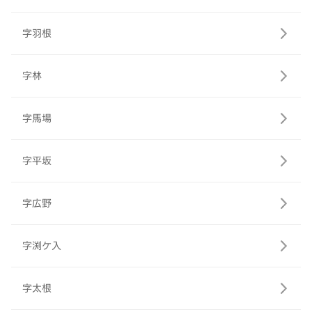
字羽根
字林
字馬場
字平坂
字広野
字渕ケ入
字太根