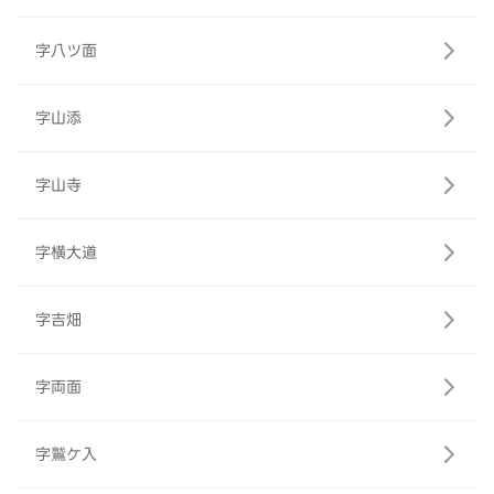
字八ツ面
字山添
字山寺
字横大道
字吉畑
字両面
字鷲ケ入