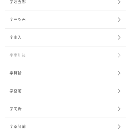
字万五郎
字三ツ石
字南入
字南川後
字箕輪
字宮前
字向野
字薬師前