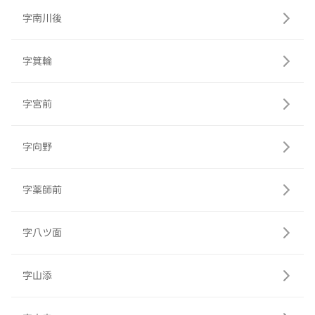
字南川後
字箕輪
字宮前
字向野
字薬師前
字八ツ面
字山添