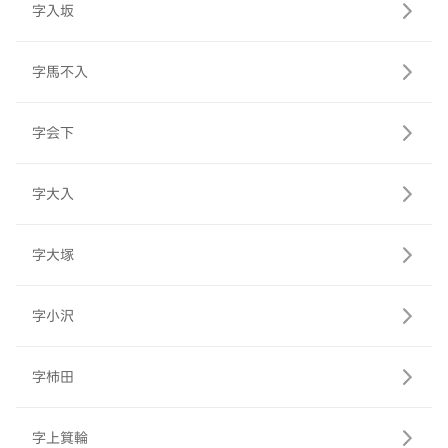
字入坂
字馬不入
字会下
字大入
字大塚
字小沢
字柿田
字上箕輪