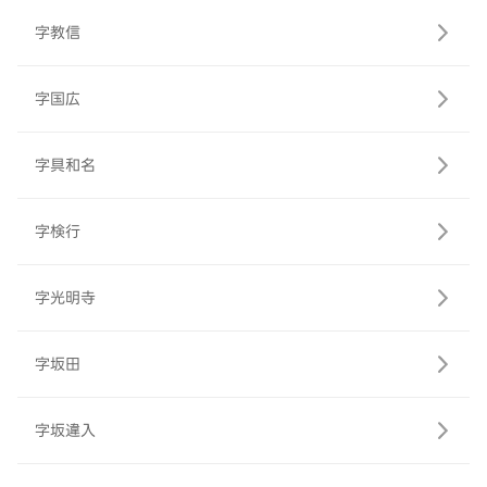
字教信
字国広
字具和名
字検行
字光明寺
字坂田
字坂違入