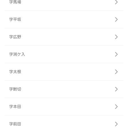
字馬場
字平坂
字広野
字渕ケ入
字太根
字鮒切
字本田
字前田