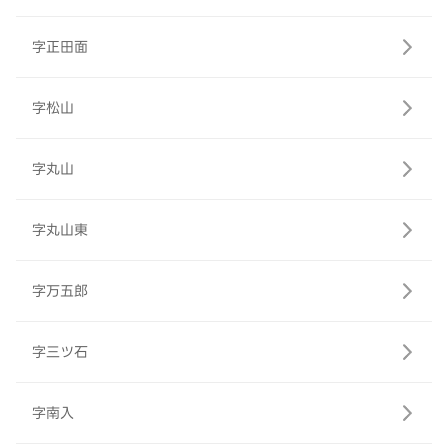
字正田面
字松山
字丸山
字丸山東
字万五郎
字三ツ石
字南入