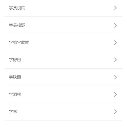
字長根尻
字長根野
字祢宜屋敷
字野田
字狭間
字羽根
字林