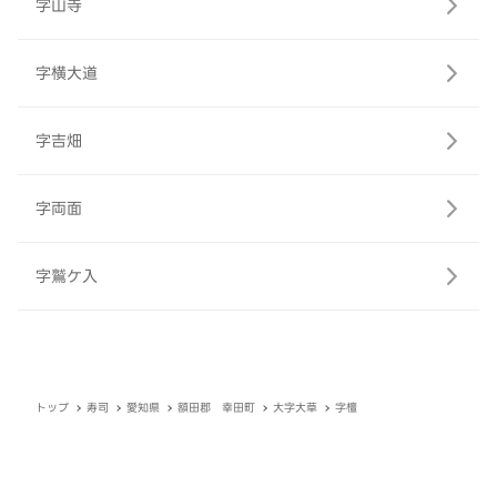
字山寺
字横大道
字吉畑
字両面
字鷲ケ入
トップ
寿司
愛知県
額田郡 幸田町
大字大草
字檀