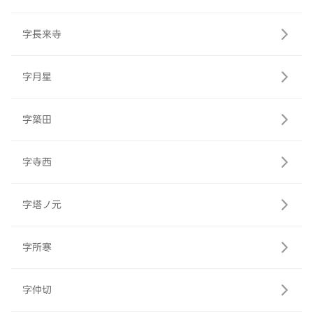
字長来寺
字月星
字築田
字寺西
字塔ノ元
字所寒
字仲切