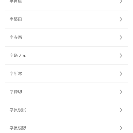
字月星
字築田
字寺西
字塔ノ元
字所寒
字仲切
字長根尻
字長根野