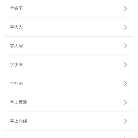
字会下
字大入
字大塚
字小沢
字柿田
字上箕輪
字上六條