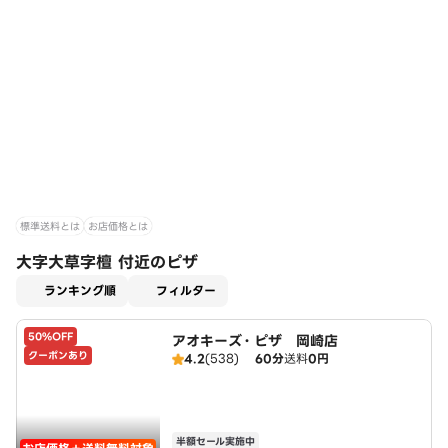
標準送料とは
お店価格とは
大字大草字檀 付近のピザ
適用なし
ランキング順
フィルター
50%OFF
アオキーズ・ピザ 岡崎店
クーポンあり
4.2
(538)
60分
送料
0円
半額セール実施中