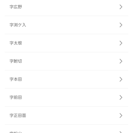
字広野
字渕ケ入
字太根
字鮒切
字本田
字前田
字正田面