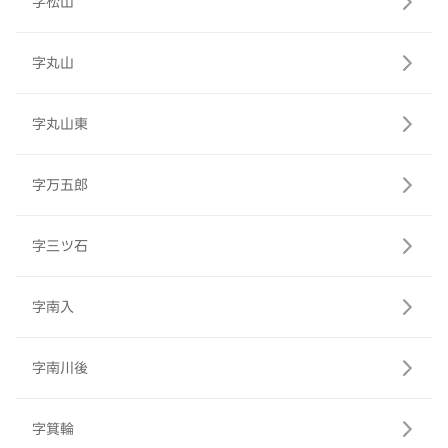
字松山
字丸山
字丸山東
字万五郎
字三ツ石
字南入
字南川後
字箕輪