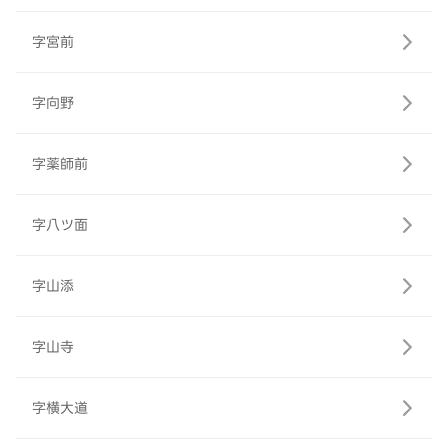
字宮前
字向野
字薬師前
字八ツ面
字山添
字山寺
字横大道