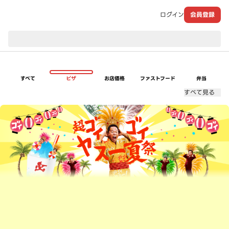
ログイン
会員登録
現在のお届け先：
すべて
ピザ
お店価格
ファストフード
弁当
すべて見る
超ゴイゴイヤスー夏祭