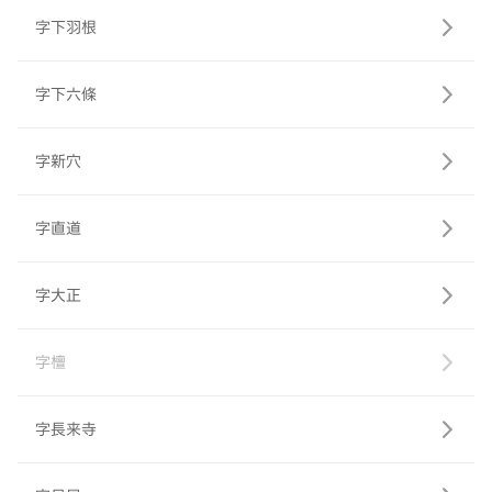
字下羽根
字下六條
字新穴
字直道
字大正
字檀
字長来寺