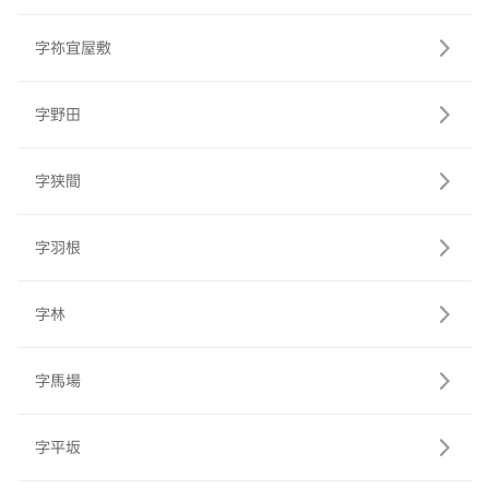
字祢宜屋敷
字野田
字狭間
字羽根
字林
字馬場
字平坂