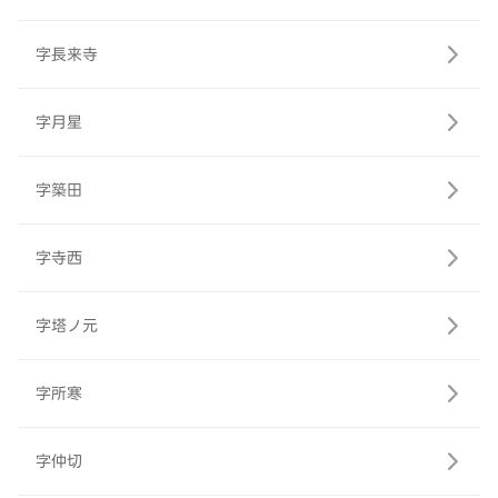
字長来寺
字月星
字築田
字寺西
字塔ノ元
字所寒
字仲切