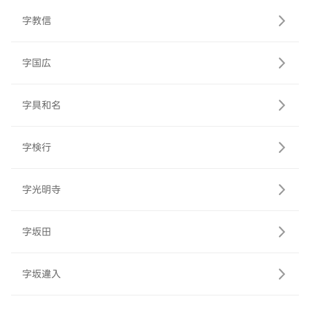
字教信
字国広
字具和名
字検行
字光明寺
字坂田
字坂違入