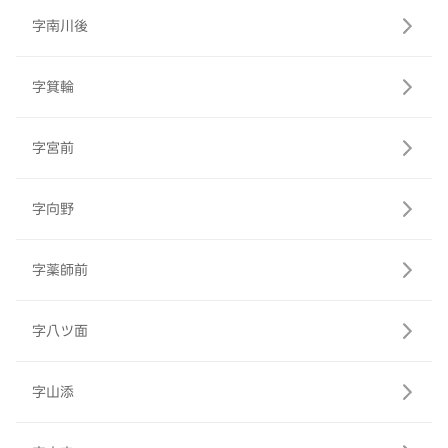
字南川後
字箕輪
字宮前
字向野
字薬師前
字八ツ面
字山添