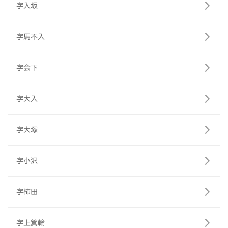
字入坂
字馬不入
字会下
字大入
字大塚
字小沢
字柿田
字上箕輪