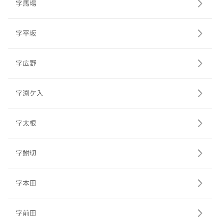
字馬場
字平坂
字広野
字渕ケ入
字太根
字鮒切
字本田
字前田