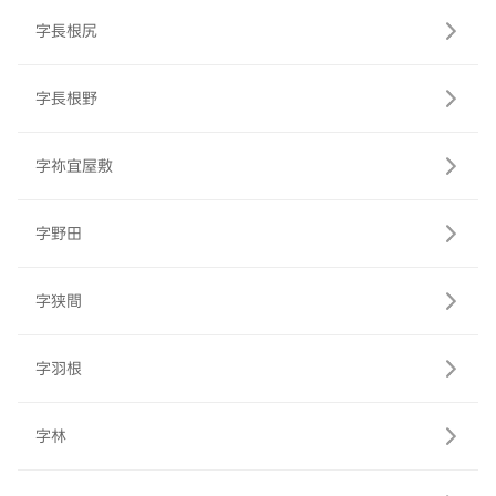
字長根尻
字長根野
字祢宜屋敷
字野田
字狭間
字羽根
字林