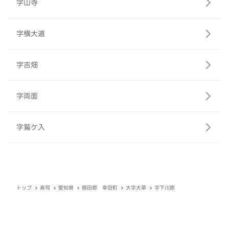
字山寺
字横大道
字吉畑
字両面
字鷲ケ入
トップ
寿司
愛知県
額田郡 幸田町
大字大草
字下川原