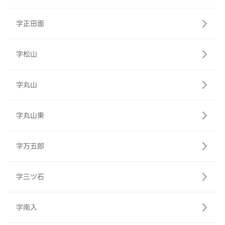
字正田面
字松山
字丸山
字丸山東
字万五郎
字三ツ石
字南入