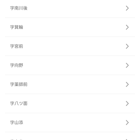
字南川後
字箕輪
字宮前
字向野
字薬師前
字八ツ面
字山添