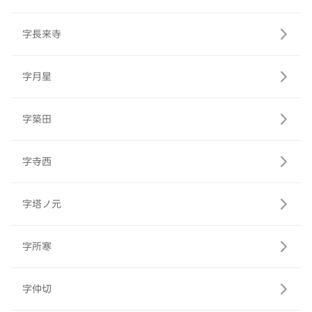
字長来寺
字月星
字築田
字寺西
字塔ノ元
字所寒
字仲切