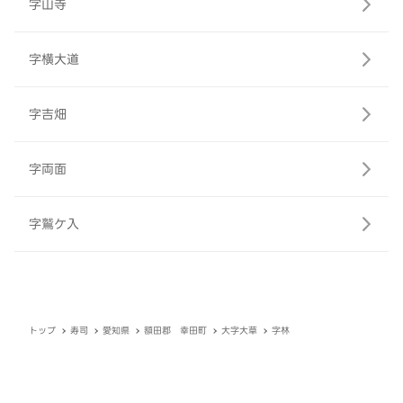
字山寺
字横大道
字吉畑
字両面
字鷲ケ入
トップ
寿司
愛知県
額田郡 幸田町
大字大草
字林