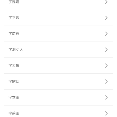
字馬場
字平坂
字広野
字渕ケ入
字太根
字鮒切
字本田
字前田