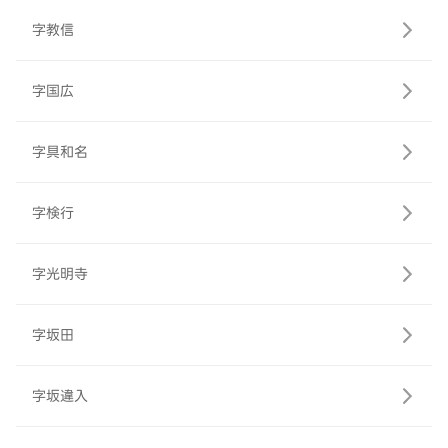
字教信
字国広
字具和名
字検行
字光明寺
字坂田
字坂違入