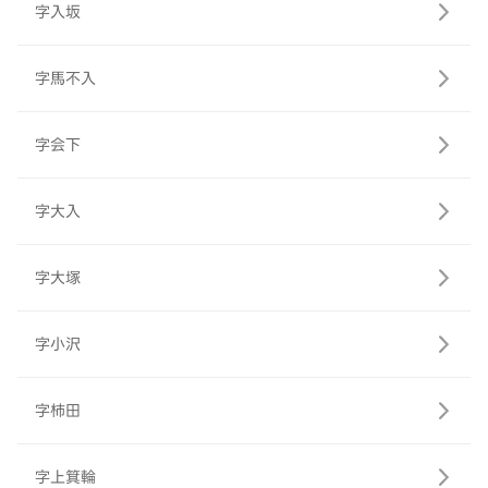
字入坂
字馬不入
字会下
字大入
字大塚
字小沢
字柿田
字上箕輪