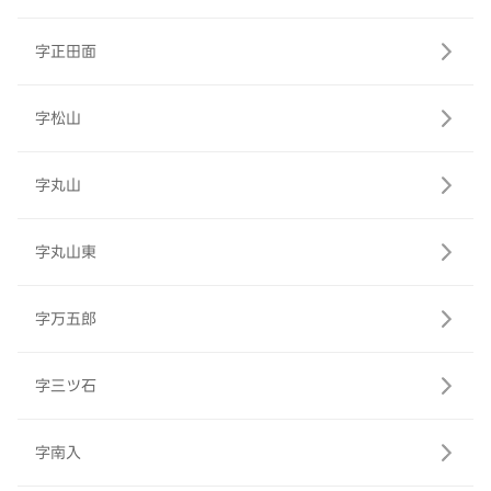
字正田面
字松山
字丸山
字丸山東
字万五郎
字三ツ石
字南入