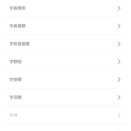
字長根尻
字長根野
字祢宜屋敷
字野田
字狭間
字羽根
字林