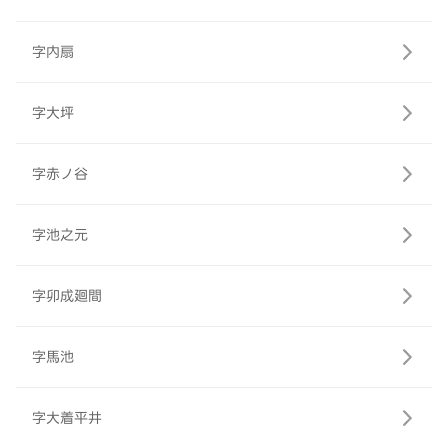
字内扇
字大坪
字赤ノ谷
字池之元
字卯成廻間
字馬池
字大着平井