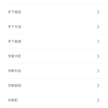
字下高田
字下モ田
字下長堀
字新大町
字新杉谷
字新前田
字新町