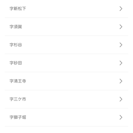
字新松下
字須賀
字杉谷
字砂田
字清王寺
字三ケ市
字獅子堀