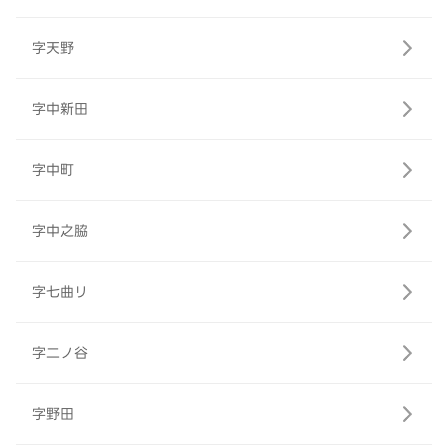
字天野
字中新田
字中町
字中之脇
字七曲リ
字二ノ谷
字野田