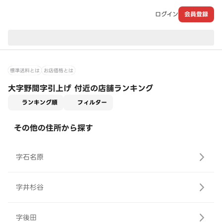
ログイン
会員登録
現在のお届け先：
標準送料とは
お店価格とは
大字野間字引上げ 付近の店舗ランキング
適用なし
ランキング順
フィルター
その他の住所から探す
字石名原
字井杉谷
字後田