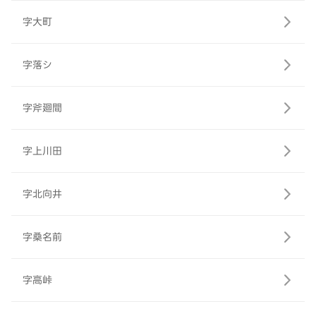
字大町
字落シ
字斧廻間
字上川田
字北向井
字桑名前
字高峠