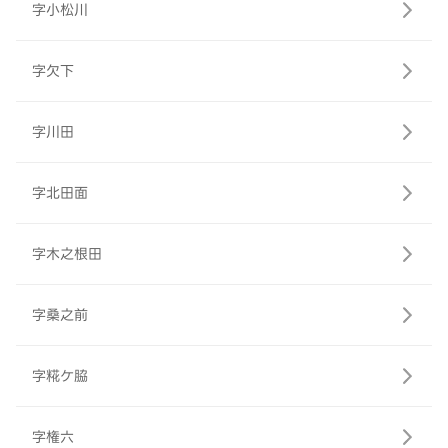
字小松川
字欠下
字川田
字北田面
字木之根田
字桑之前
字糀ケ脇
字権六