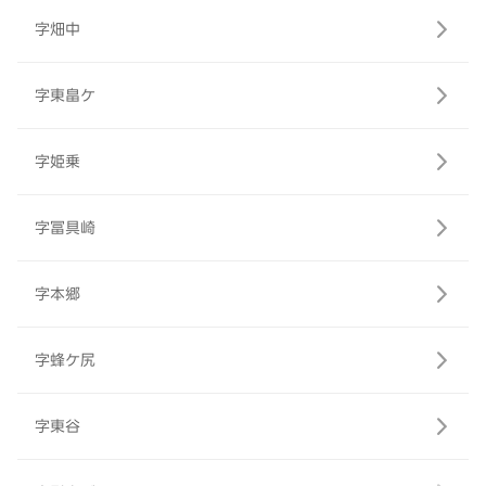
字畑中
字東畠ケ
字姫乗
字冨具崎
字本郷
字蜂ケ尻
字東谷