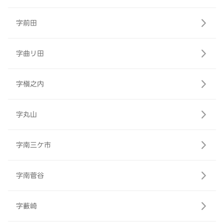
字前田
字曲リ田
字槇之内
字丸山
字南三ケ市
字南菅谷
字藪崎