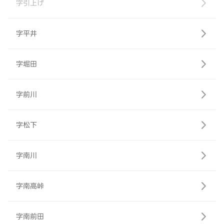
字引上げ
字平井
字堀田
字前川
字松下
字南川
字南高峠
字南前田