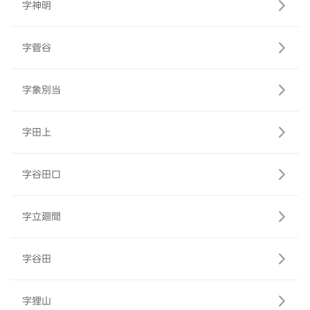
字神明
字菅谷
字象別当
字田上
字谷田口
字立廻間
字谷田
字狸山