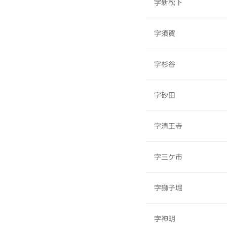
字新松下
字須賀
字杉谷
字砂田
字清王寺
字三ケ市
字獅子堀
字神明