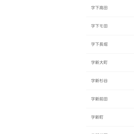
字下高田
字下モ田
字下長堀
字新大町
字新杉谷
字新前田
字新町