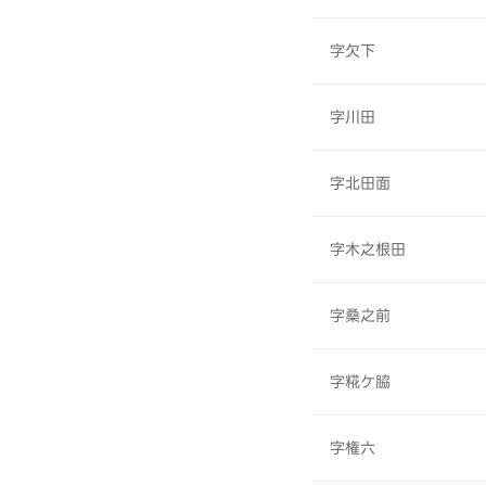
字欠下
字川田
字北田面
字木之根田
字桑之前
字糀ケ脇
字権六