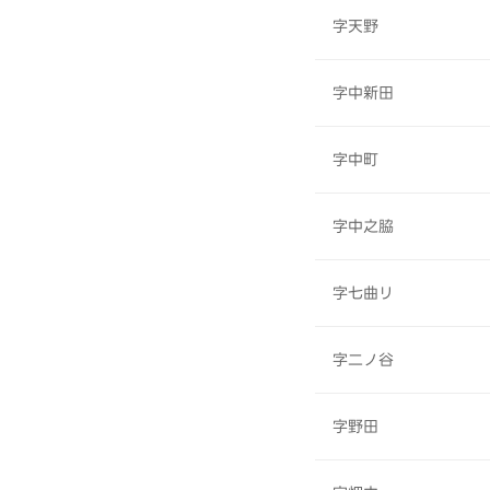
字天野
字中新田
字中町
字中之脇
字七曲リ
字二ノ谷
字野田