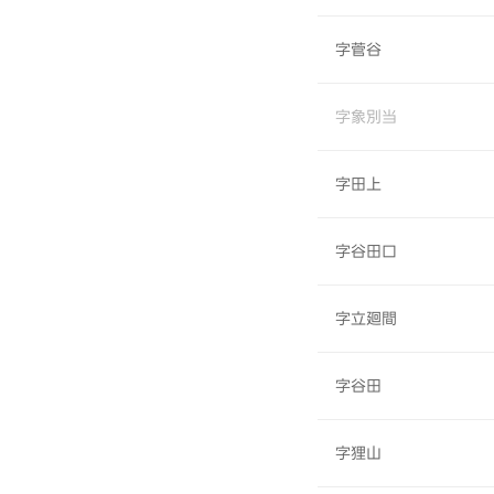
字菅谷
字象別当
字田上
字谷田口
字立廻間
字谷田
字狸山