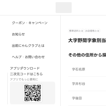
現在のお届け先：
クーポン・キャンペーン
標準送料とは
お店価格とは
お知らせ
大字野間字象別当
出前にゃんクラブとは
その他の住所から
ヘルプ・お問い合わせ
アプリダウンロード
字石名原
二次元コードはこちら
アプリでもっと便利に
字井杉谷
字後田