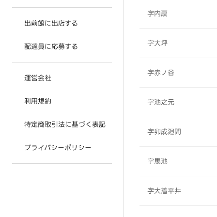
字内扇
出前館に出店する
字大坪
配達員に応募する
字赤ノ谷
運営会社
利用規約
字池之元
特定商取引法に基づく表記
字卯成廻間
プライバシーポリシー
字馬池
字大着平井