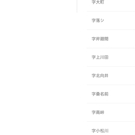
字大町
字落シ
字斧廻間
字上川田
字北向井
字桑名前
字高峠
字小松川