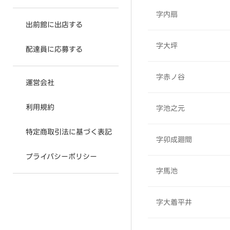
字内扇
出前館に出店する
字大坪
配達員に応募する
字赤ノ谷
運営会社
利用規約
字池之元
特定商取引法に基づく表記
字卯成廻間
プライバシーポリシー
字馬池
字大着平井