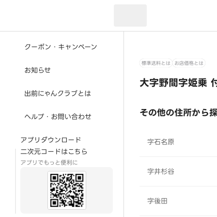
現在のお届け先：
クーポン・キャンペーン
標準送料とは
お店価格とは
お知らせ
大字野間字姫乗 
出前にゃんクラブとは
その他の住所から
ヘルプ・お問い合わせ
アプリダウンロード
字石名原
二次元コードはこちら
アプリでもっと便利に
字井杉谷
字後田