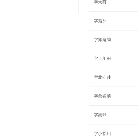
字大町
字落シ
字斧廻間
字上川田
字北向井
字桑名前
字高峠
字小松川