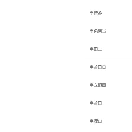
字菅谷
字象別当
字田上
字谷田口
字立廻間
字谷田
字狸山