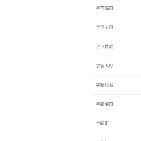
字下高田
字下モ田
字下長堀
字新大町
字新杉谷
字新前田
字新町