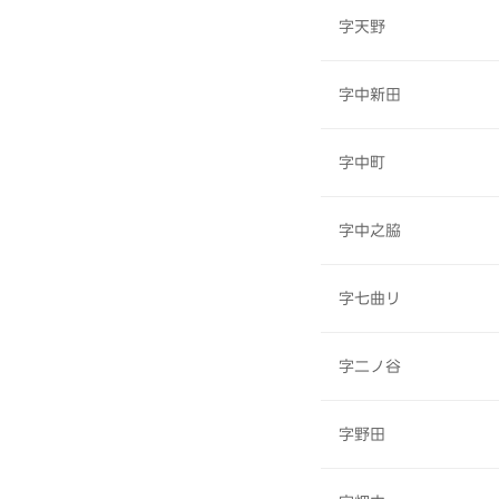
字天野
字中新田
字中町
字中之脇
字七曲リ
字二ノ谷
字野田