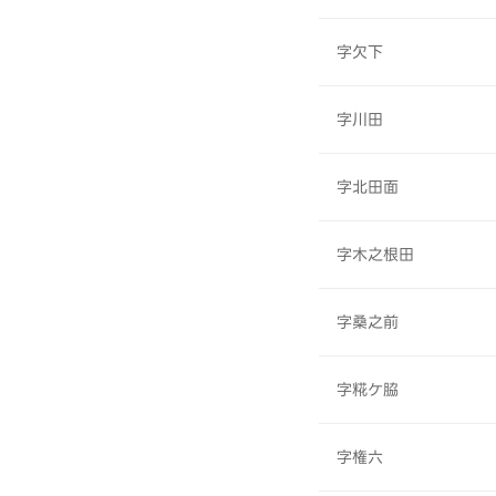
字欠下
字川田
字北田面
字木之根田
字桑之前
字糀ケ脇
字権六