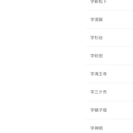
字新松下
字須賀
字杉谷
字砂田
字清王寺
字三ケ市
字獅子堀
字神明