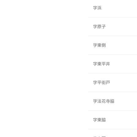
字浜
字原子
字東側
字東平井
字平街戸
字法花寺脇
字東脇