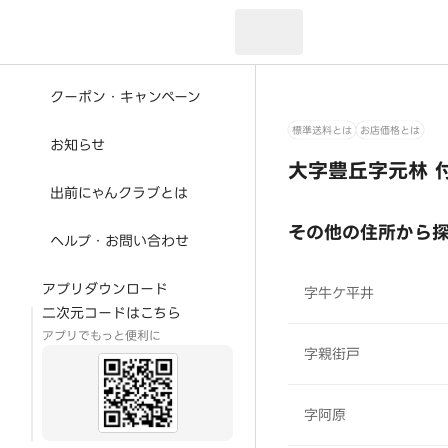
現在のお届け先：
クーポン・キャンペーン
標準送料とは
お店価格とは
お知らせ
大字豊丘字元林 
出前にゃんクラブとは
その他の住所から
ヘルプ・お問い合わせ
アプリダウンロード
字牛ケ平井
二次元コードはこちら
アプリでもっと便利に
字親街戸
字阿原