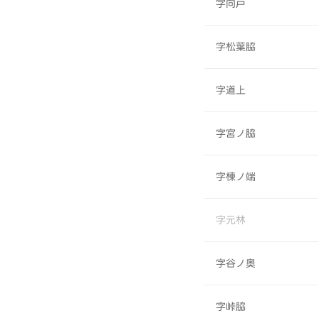
字向戸
字松葉脇
字道上
字宮ノ脇
字棟ノ端
字元林
字谷ノ奥
字峠脇