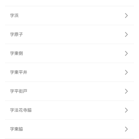
字浜
字原子
字東側
字東平井
字平街戸
字法花寺脇
字東脇