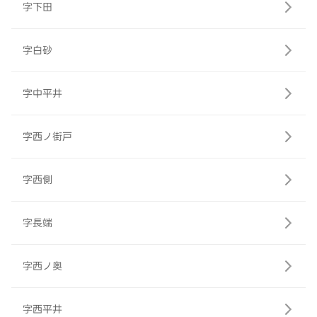
字下田
字白砂
字中平井
字西ノ街戸
字西側
字長端
字西ノ奥
字西平井