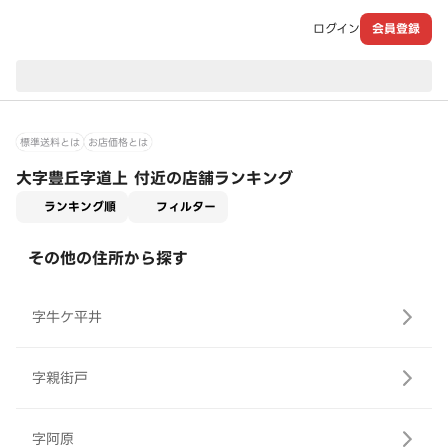
ログイン
会員登録
現在のお届け先：
標準送料とは
お店価格とは
大字豊丘字道上 付近の店舗ランキング
適用なし
ランキング順
フィルター
その他の住所から探す
字牛ケ平井
字親街戸
字阿原