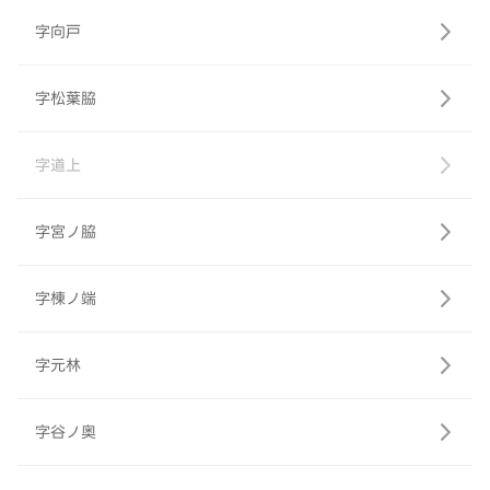
字向戸
字松葉脇
字道上
字宮ノ脇
字棟ノ端
字元林
字谷ノ奥