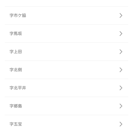
字市ケ脇
字馬坂
字上田
字北側
字北平井
字郷島
字五宝