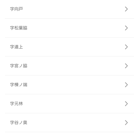
字向戸
字松葉脇
字道上
字宮ノ脇
字棟ノ端
字元林
字谷ノ奥