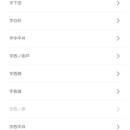
字下田
字白砂
字中平井
字西ノ街戸
字西側
字長端
字西ノ奥
字西平井