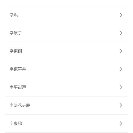
字浜
字原子
字東側
字東平井
字平街戸
字法花寺脇
字東脇