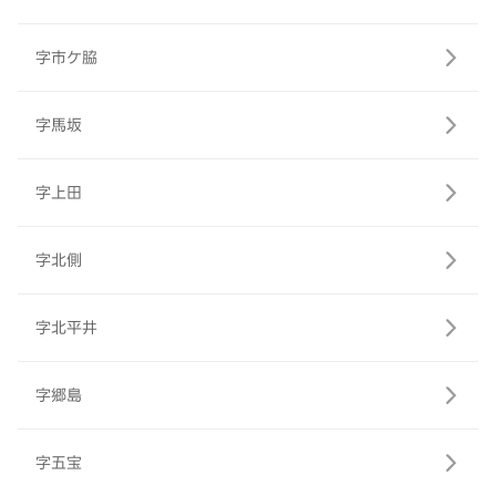
字市ケ脇
字馬坂
字上田
字北側
字北平井
字郷島
字五宝