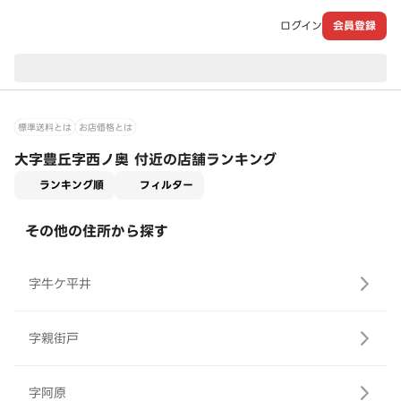
ログイン
会員登録
現在のお届け先：
標準送料とは
お店価格とは
大字豊丘字西ノ奥 付近の店舗ランキング
適用なし
ランキング順
フィルター
その他の住所から探す
字牛ケ平井
字親街戸
字阿原