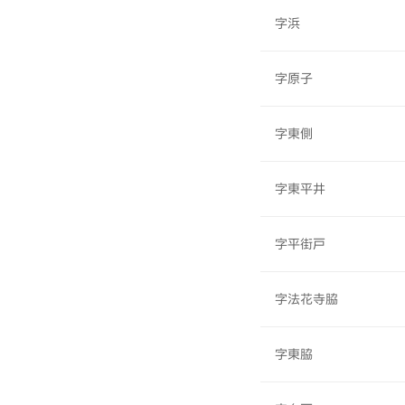
字浜
字原子
字東側
字東平井
字平街戸
字法花寺脇
字東脇