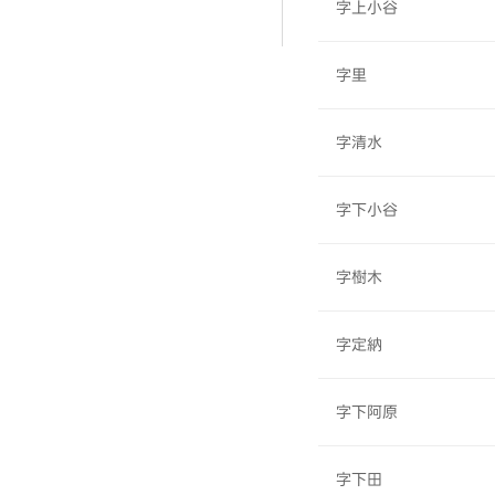
字上小谷
字里
字清水
字下小谷
字樹木
字定納
字下阿原
字下田