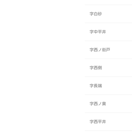
字白砂
字中平井
字西ノ街戸
字西側
字長端
字西ノ奥
字西平井