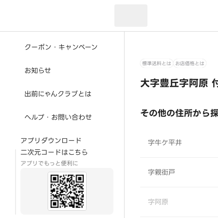
現在のお届け先：
クーポン・キャンペーン
標準送料とは
お店価格とは
お知らせ
大字豊丘字阿原 
出前にゃんクラブとは
その他の住所から
ヘルプ・お問い合わせ
アプリダウンロード
字牛ケ平井
二次元コードはこちら
アプリでもっと便利に
字親街戸
字阿原