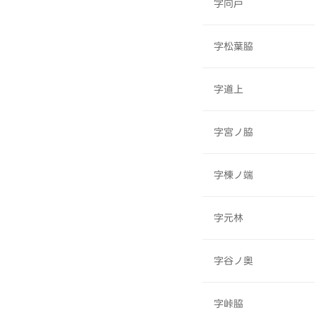
字向戸
字松葉脇
字道上
字宮ノ脇
字棟ノ端
字元林
字谷ノ奥
字峠脇