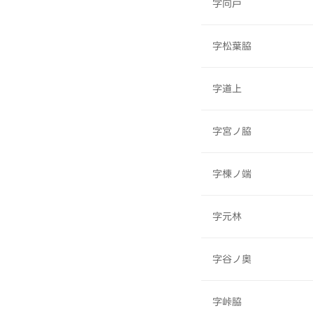
字向戸
字松葉脇
字道上
字宮ノ脇
字棟ノ端
字元林
字谷ノ奥
字峠脇