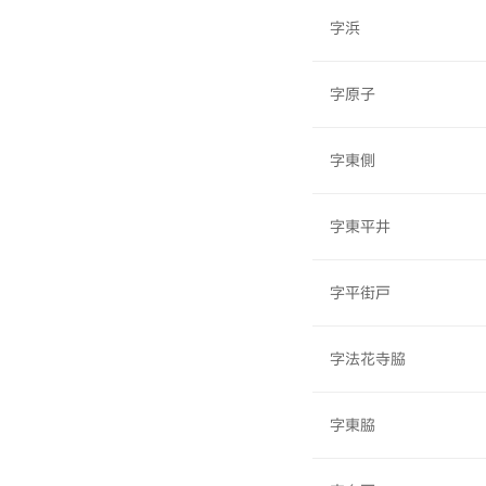
字浜
字原子
字東側
字東平井
字平街戸
字法花寺脇
字東脇