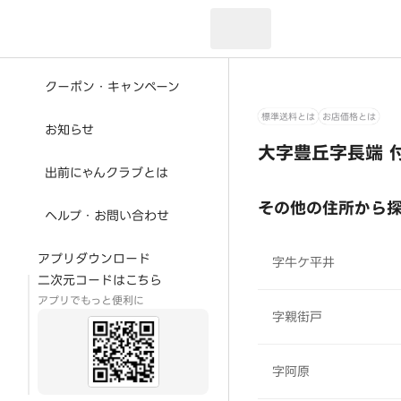
現在のお届け先：
クーポン・キャンペーン
標準送料とは
お店価格とは
お知らせ
大字豊丘字長端 
出前にゃんクラブとは
その他の住所から
ヘルプ・お問い合わせ
アプリダウンロード
字牛ケ平井
二次元コードはこちら
アプリでもっと便利に
字親街戸
字阿原