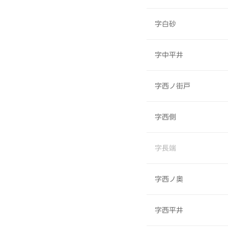
字白砂
字中平井
字西ノ街戸
字西側
字長端
字西ノ奥
字西平井