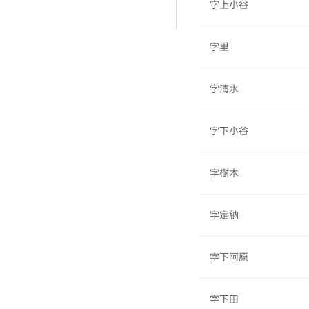
字上小谷
字里
字清水
字下小谷
字樹木
字定納
字下阿原
字下田