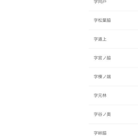
字向戸
字松葉脇
字道上
字宮ノ脇
字棟ノ端
字元林
字谷ノ奥
字峠脇