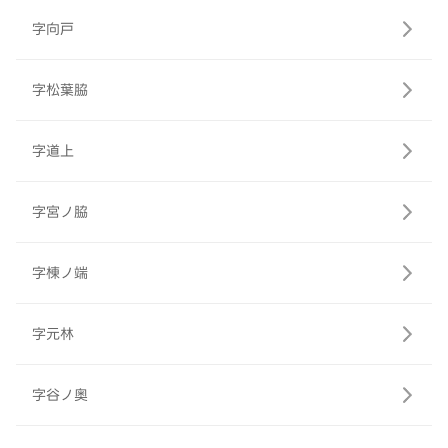
字向戸
字松葉脇
字道上
字宮ノ脇
字棟ノ端
字元林
字谷ノ奥