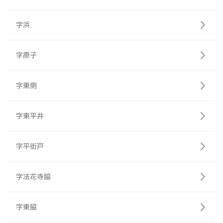
字浜
字原子
字東側
字東平井
字平街戸
字法花寺脇
字東脇