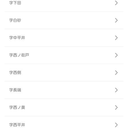
字下田
字白砂
字中平井
字西ノ街戸
字西側
字長端
字西ノ奥
字西平井