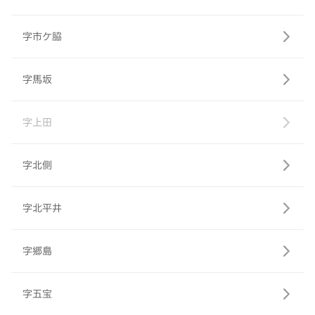
字市ケ脇
字馬坂
字上田
字北側
字北平井
字郷島
字五宝