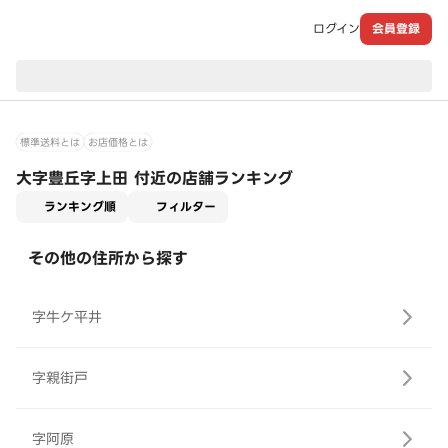
ログイン
会員登録
現在のお届け先：
標準送料とは
お店価格とは
大字豊丘字上田 付近の店舗ランキング
適用なし
ランキング順
フィルター
その他の住所から探す
字牛ケ平井
字親街戸
字阿原