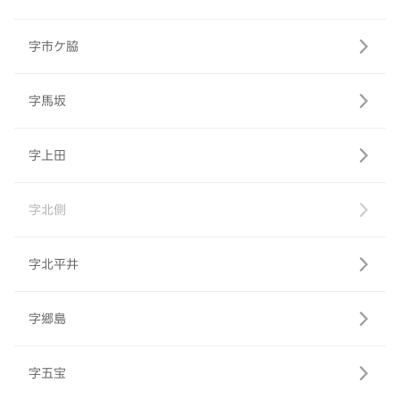
字市ケ脇
字馬坂
字上田
字北側
字北平井
字郷島
字五宝