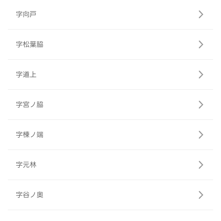
字向戸
字松葉脇
字道上
字宮ノ脇
字棟ノ端
字元林
字谷ノ奥