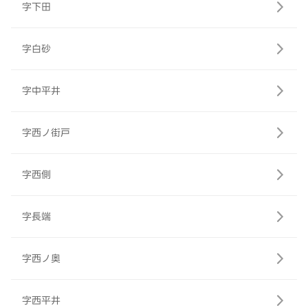
字下田
字白砂
字中平井
字西ノ街戸
字西側
字長端
字西ノ奥
字西平井