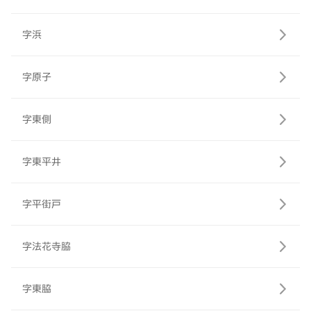
字浜
字原子
字東側
字東平井
字平街戸
字法花寺脇
字東脇