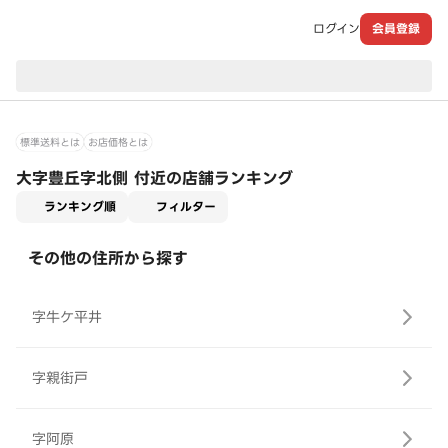
ログイン
会員登録
現在のお届け先：
標準送料とは
お店価格とは
大字豊丘字北側 付近の店舗ランキング
適用なし
ランキング順
フィルター
その他の住所から探す
字牛ケ平井
字親街戸
字阿原