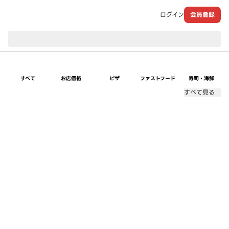
ログイン
会員登録
現在のお届け先：
すべて
お店価格
ピザ
ファストフード
寿司・海鮮
すべて見る