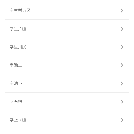
字生栄五区
字生片山
字生川尻
字池上
字池下
字石根
字上ノ山