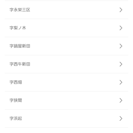
字永栄三区
字梨ノ木
字鍋屋新田
字西午新田
字西畑
字狭間
字浜起