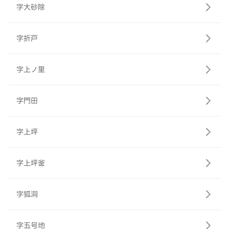
字大砂除
字折戸
字上ノ里
字門田
字上坪
字上坪釜
字狐洞
字五号地