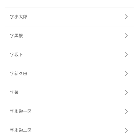
字小太郎
字黒根
字坂下
字新々田
字茅
字永栄一区
字永栄二区