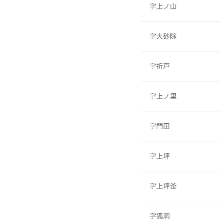
字上ノ山
字大砂除
字折戸
字上ノ里
字門田
字上坪
字上坪釜
字狐洞