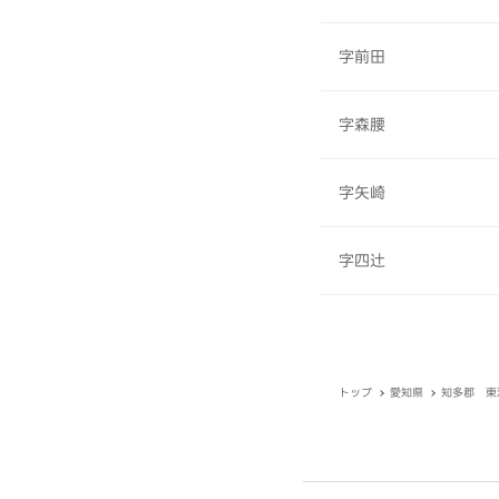
字前田
字森腰
字矢崎
字四辻
トップ
愛知県
知多郡 東