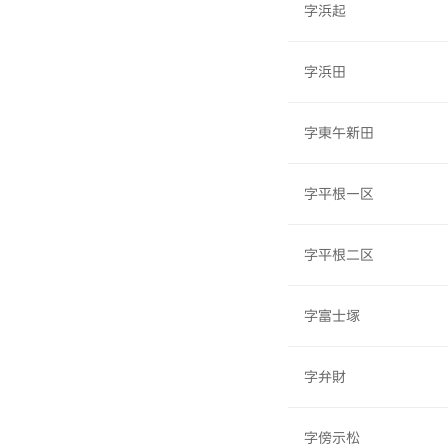
字浜起
字浜田
字東午新田
字平根一区
字平根二区
字富士塚
字弁財
字傍示松