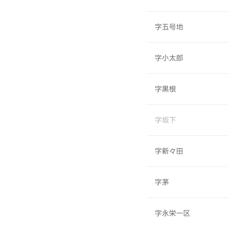
字五号地
字小太郎
字黒根
字坂下
字新々田
字茅
字永栄一区