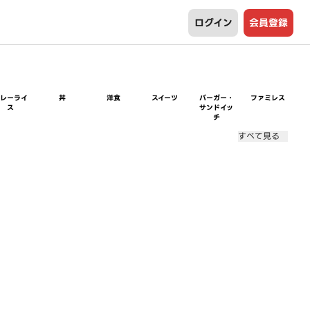
ログイン
会員登録
カレーライ
丼
洋食
スイーツ
バーガー・
ファミレス
ス
サンドイッ
チ
すべて見る