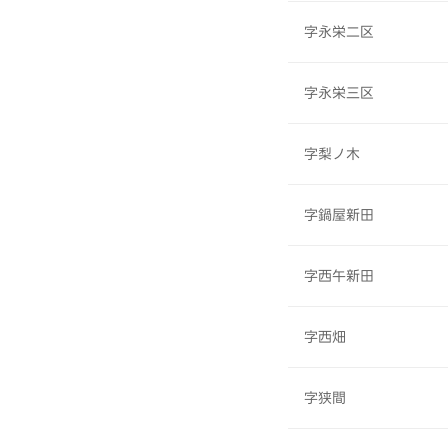
字永栄二区
字永栄三区
字梨ノ木
字鍋屋新田
字西午新田
字西畑
字狭間