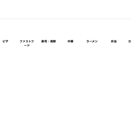
ピザ
ファストフ
寿司・海鮮
中華
ラーメン
弁当
ード