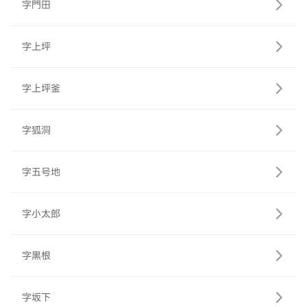
字門田
字上坪
字上坪釜
字狐洞
字五号地
字小太郎
字黒根
字坂下