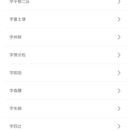
字平根二区
字富士塚
字弁財
字傍示松
字前田
字森腰
字矢崎
字四辻