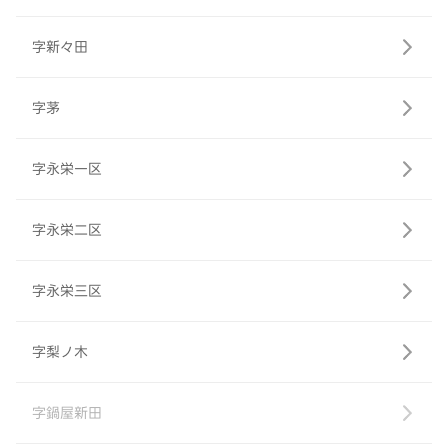
字新々田
字茅
字永栄一区
字永栄二区
字永栄三区
字梨ノ木
字鍋屋新田