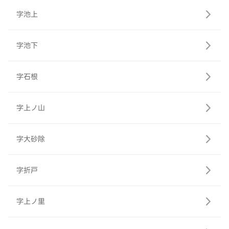
字池上
字池下
字石根
字上ノ山
字大砂除
字折戸
字上ノ里