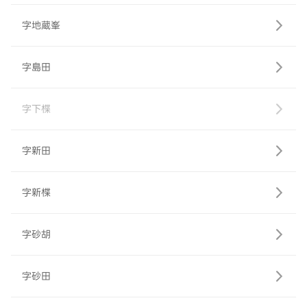
字地蔵峯
字島田
字下楪
字新田
字新楪
字砂胡
字砂田