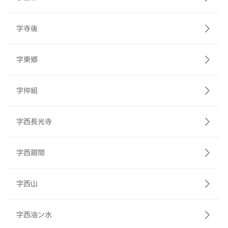
字寺後
字東郷
字仲組
字西長光寺
字西廻間
字西山
字西油ン水