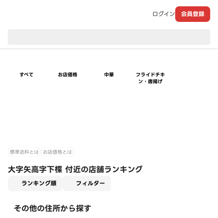
ログイン
会員登録
現在のお届け先：
すべて
お店価格
中華
フライドチキ
ン・唐揚げ
標準送料とは
お店価格とは
大字矢高字下楪 付近の店舗ランキング
適用なし
ランキング順
フィルター
その他の住所から探す