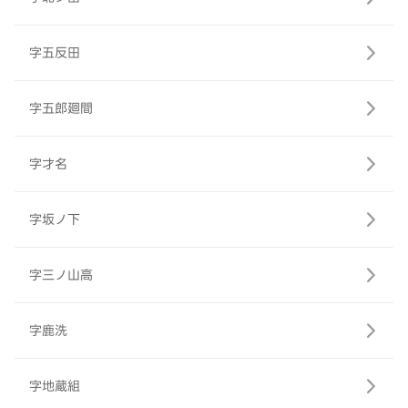
字五反田
字五郎廻間
字才名
字坂ノ下
字三ノ山高
字鹿洗
字地蔵組