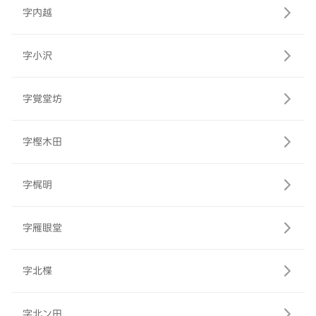
字内越
字小沢
字覚堂坊
字樫木田
字梶明
字雁眼堂
字北楪
字北ン田