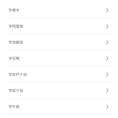
字青木
字阿屋免
字池新田
字石根
字井戸ケ谷
字岩ケ谷
字牛殺