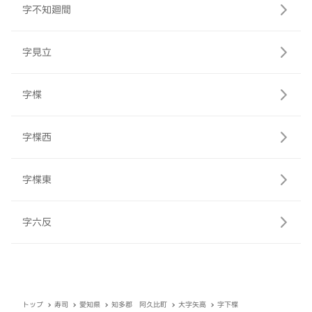
字不知廻間
字見立
字楪
字楪西
字楪東
字六反
トップ
寿司
愛知県
知多郡 阿久比町
大字矢高
字下楪