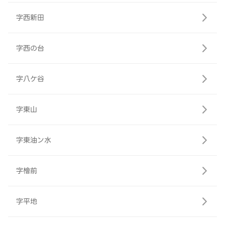
字西新田
字西の台
字八ケ谷
字東山
字東油ン水
字檜前
字平地