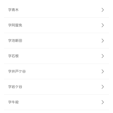
字青木
字阿屋免
字池新田
字石根
字井戸ケ谷
字岩ケ谷
字牛殺