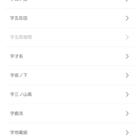
字五反田
字五郎廻間
字才名
字坂ノ下
字三ノ山高
字鹿洗
字地蔵組