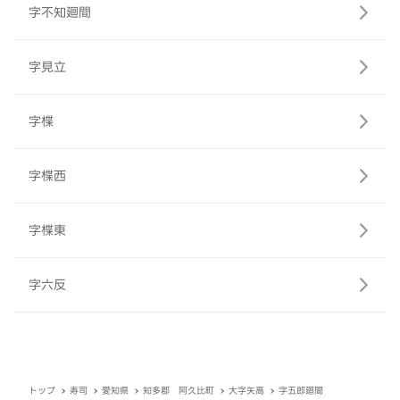
字不知廻間
字見立
字楪
字楪西
字楪東
字六反
トップ
寿司
愛知県
知多郡 阿久比町
大字矢高
字五郎廻間