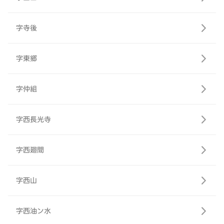
字寺後
字東郷
字仲組
字西長光寺
字西廻間
字西山
字西油ン水