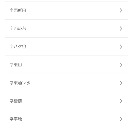
字西新田
字西の台
字八ケ谷
字東山
字東油ン水
字檜前
字平地