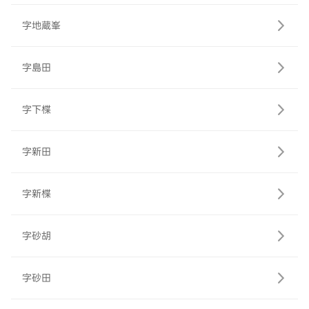
字地蔵峯
字島田
字下楪
字新田
字新楪
字砂胡
字砂田