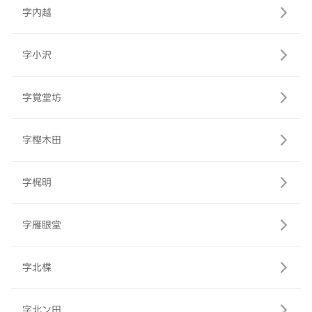
字内越
字小沢
字覚堂坊
字樫木田
字梶明
字雁眼堂
字北楪
字北ン田