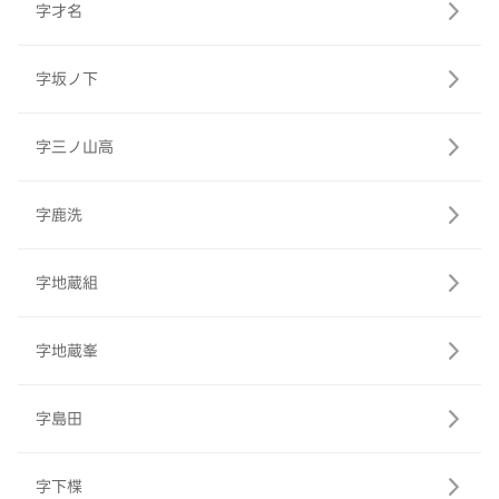
字才名
字坂ノ下
字三ノ山高
字鹿洗
字地蔵組
字地蔵峯
字島田
字下楪