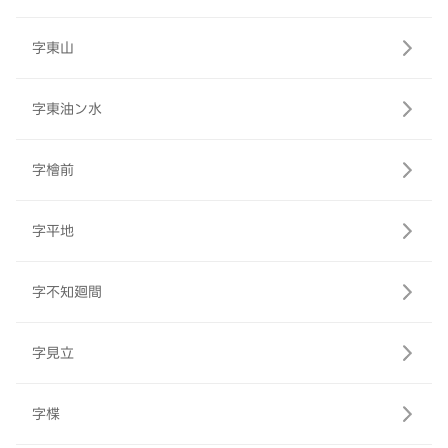
字東山
字東油ン水
字檜前
字平地
字不知廻間
字見立
字楪