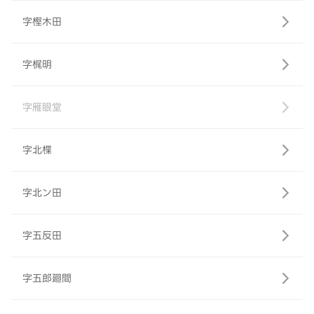
字樫木田
字梶明
字雁眼堂
字北楪
字北ン田
字五反田
字五郎廻間