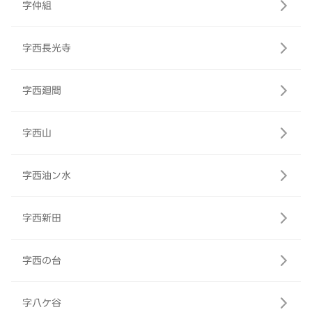
字仲組
字西長光寺
字西廻間
字西山
字西油ン水
字西新田
字西の台
字八ケ谷