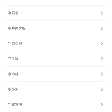
字石根
字井戸ケ谷
字岩ケ谷
字牛殺
字内越
字小沢
字覚堂坊