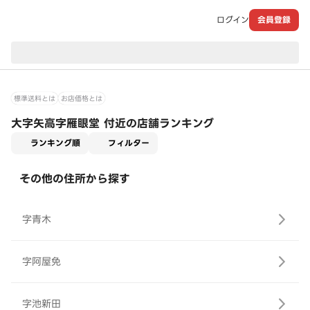
ログイン
会員登録
現在のお届け先：
標準送料とは
お店価格とは
大字矢高字雁眼堂 付近の店舗ランキング
適用なし
ランキング順
フィルター
その他の住所から探す
字青木
字阿屋免
字池新田