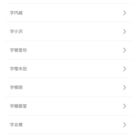
字内越
字小沢
字覚堂坊
字樫木田
字梶明
字雁眼堂
字北楪