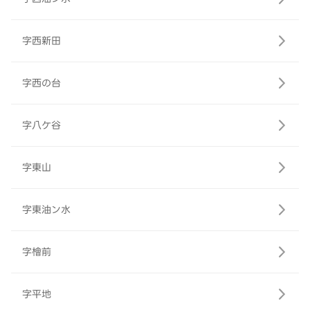
字西新田
字西の台
字八ケ谷
字東山
字東油ン水
字檜前
字平地