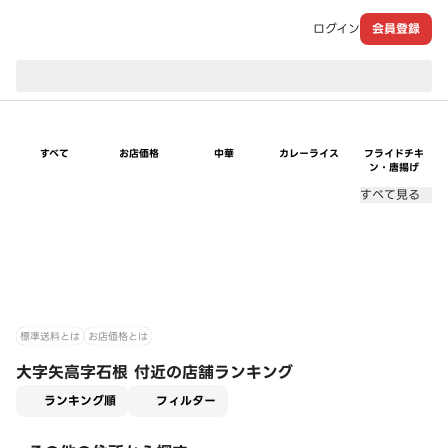
ログイン
会員登録
現在のお届け先：
すべて
お店価格
中華
カレーライス
フライドチキ
ン・唐揚げ
すべて見る
標準送料とは
お店価格とは
大字矢高字石根 付近の店舗ランキング
適用なし
ランキング順
フィルター