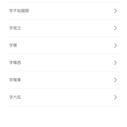
字不知廻間
字見立
字楪
字楪西
字楪東
字六反