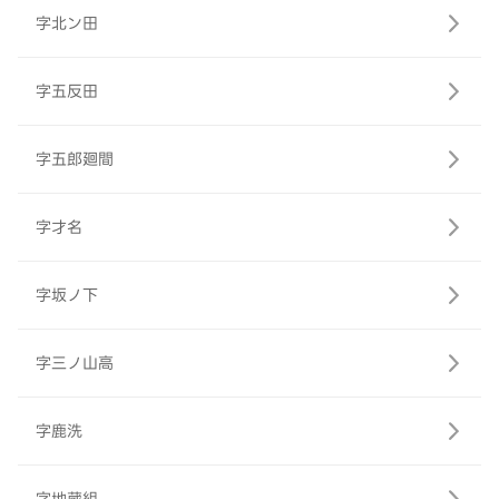
字北ン田
字五反田
字五郎廻間
字才名
字坂ノ下
字三ノ山高
字鹿洗