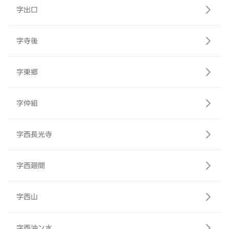
字出口
字寺後
字東郷
字仲組
字西長光寺
字西廻間
字西山
字西油ン水