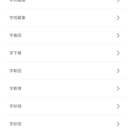
字地蔵組
字地蔵峯
字島田
字下楪
字新田
字新楪
字砂胡
字砂田