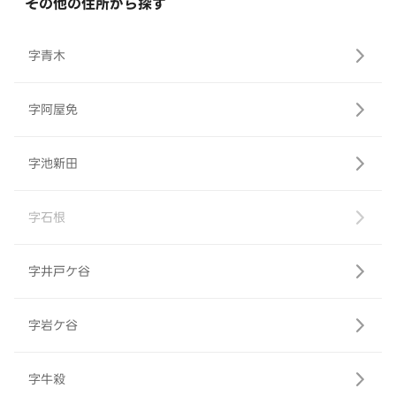
その他の住所から探す
字青木
字阿屋免
字池新田
字石根
字井戸ケ谷
字岩ケ谷
字牛殺