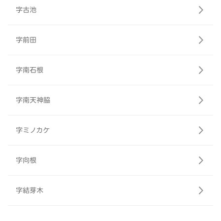
字古池
字前田
字南石根
字南天神脇
字ミノカケ
字向根
字結芽木