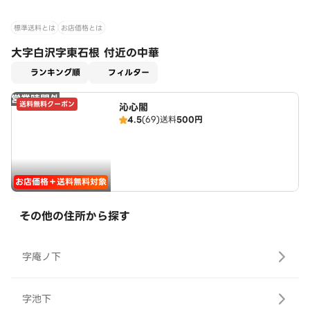
標準送料とは
お店価格とは
大字白沢字東石根 付近の中華
適用なし
ランキング順
フィルター
営業時間外
送料無料クーポン
沁心閣
4.5
(69)
送料
500円
お店価格＋送料無料対象
その他の住所から探す
字庵ノ下
字池下