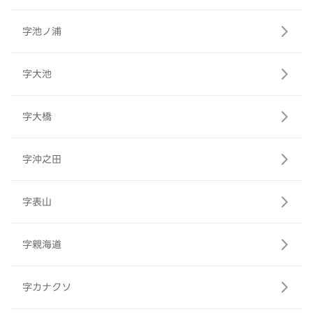
字池ノ浦
字大池
字大橋
字沖之田
字表山
字親海道
字カナクソ