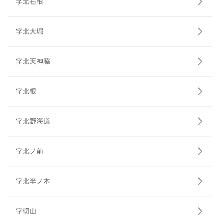
字北石根
字北大堀
字北天神脇
字北根
字北野海道
字北ノ前
字北半ノ木
字切山