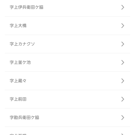
字上伊兵衛田ケ脇
字上大橋
字上カナクソ
字上釜ケ池
字上蔵々
字上前田
字勘兵衛田ケ脇