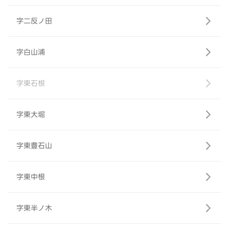
字二反ノ田
字白山浦
字東石根
字東大堀
字東豊石山
字東中根
字東半ノ木