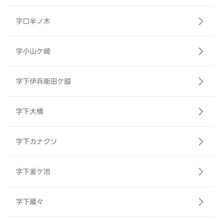
字口半ノ木
字小山ケ崎
字下伊兵衛田ケ脇
字下大橋
字下カナクソ
字下釜ケ池
字下蔵々