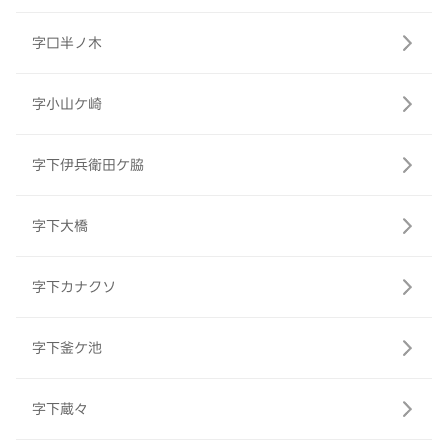
字口半ノ木
字小山ケ崎
字下伊兵衛田ケ脇
字下大橋
字下カナクソ
字下釜ケ池
字下蔵々