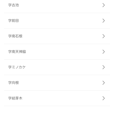
字古池
字前田
字南石根
字南天神脇
字ミノカケ
字向根
字結芽木