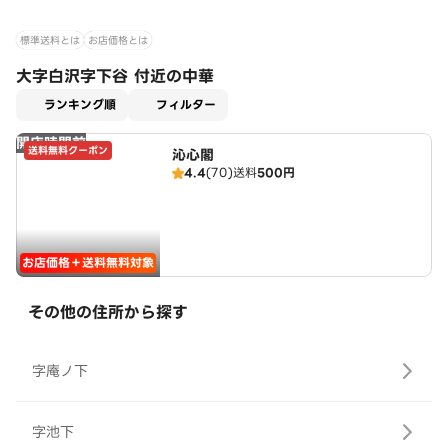
標準送料とは
お店価格とは
大字白沢字下谷 付近の中華
適用なし
ランキング順
フィルター
開店時間前
送料無料クーポン
沁心閣
4.4
(70)
送料
500円
お店価格＋送料無料対象
その他の住所から探す
字庵ノ下
字池下