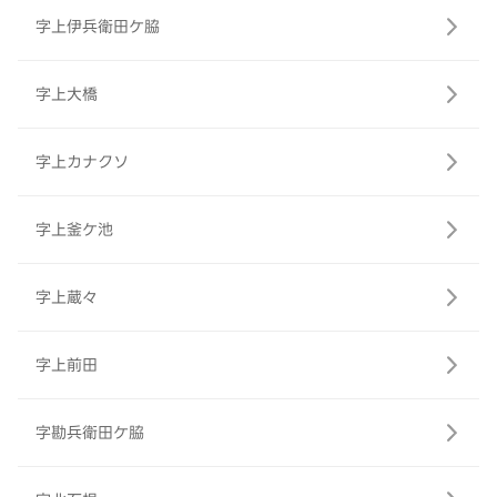
字上伊兵衛田ケ脇
字上大橋
字上カナクソ
字上釜ケ池
字上蔵々
字上前田
字勘兵衛田ケ脇