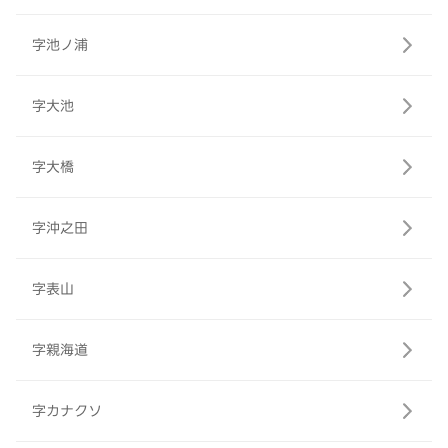
字池ノ浦
字大池
字大橋
字沖之田
字表山
字親海道
字カナクソ