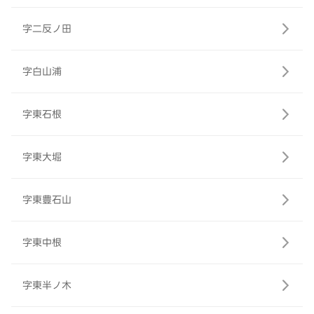
字二反ノ田
字白山浦
字東石根
字東大堀
字東豊石山
字東中根
字東半ノ木