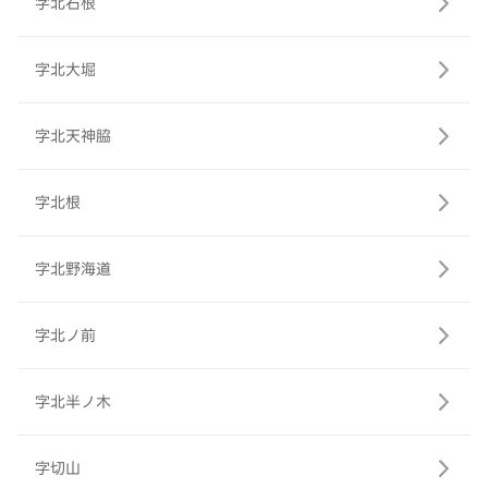
字北石根
字北大堀
字北天神脇
字北根
字北野海道
字北ノ前
字北半ノ木
字切山