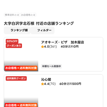
標準送料とは
お店価格とは
大字白沢字北石根 付近の店舗ランキング
適用なし
ランキング順
フィルター
50%OFF
アオキーズ・ピザ 加木屋店
クーポンあり
4.0
(361)
40分
送料
0円
半額セール実施中
お店価格＋送料無料対象
送料無料クーポン
沁心閣
4.4
(70)
60分
送料
500円
お店価格＋送料無料対象