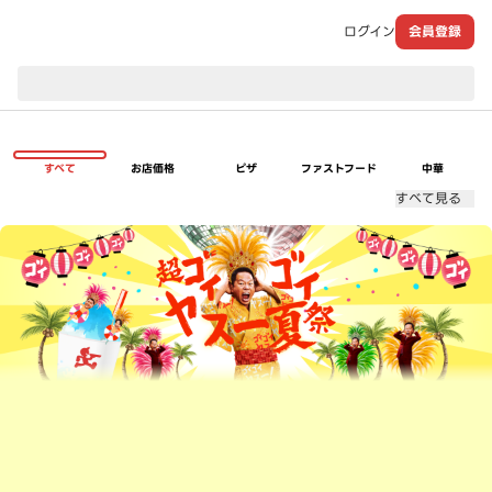
ログイン
会員登録
現在のお届け先：
すべて
お店価格
ピザ
ファストフード
中華
すべて見る
超ゴイゴイヤスー夏祭