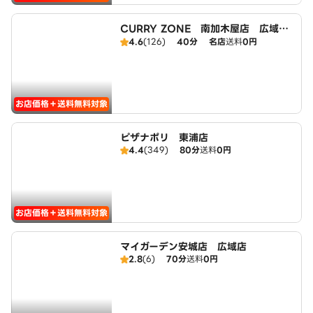
CURRY ZONE 南加木屋店 広域エ
リア
4.6
(126)
40分
名店
送料
0円
お店価格＋送料無料対象
ピザナポリ 東浦店
4.4
(349)
80分
送料
0円
お店価格＋送料無料対象
マイガーデン安城店 広域店
2.8
(6)
70分
送料
0円