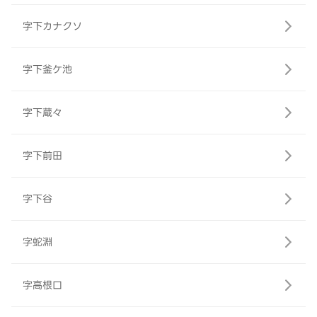
字下カナクソ
字下釜ケ池
字下蔵々
字下前田
字下谷
字蛇淵
字高根口