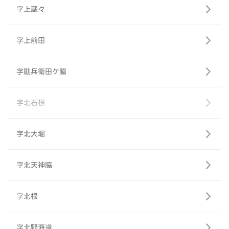
字上蔵々
字上前田
字勘兵衛田ケ脇
字北石根
字北大堀
字北天神脇
字北根
字北野海道