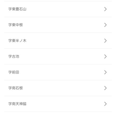
字東豊石山
字東中根
字東半ノ木
字古池
字前田
字南石根
字南天神脇