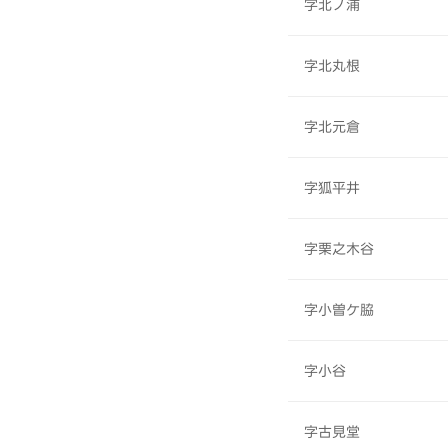
字北ノ浦
字北丸根
字北元倉
字狐平井
字栗之木谷
字小曽ケ脇
字小谷
字古見堂