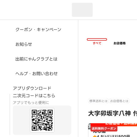
現在のお届け先：
クーポン・キャンペーン
すべて
お店価格
お知らせ
出前にゃんクラブとは
ヘルプ・お問い合わせ
アプリダウンロード
二次元コードはこちら
標準送料とは
お店価格とは
アプリでもっと便利に
大字卯坂字八神 
お店価格＋送料無
営業時間外
送料無料クーポン
沁心閣
4.5
(69)
送料
500円