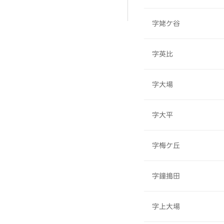
字姥ケ谷
字英比
字大場
字大平
字梅ケ丘
字鐘搗田
字上大場