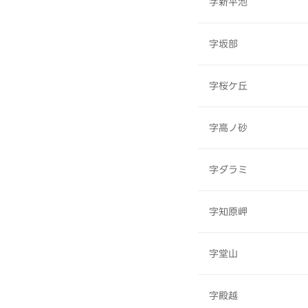
字新平池
字坂部
字桜ケ丘
字高ノ砂
字ダラミ
字知原岬
字堂山
字殿越