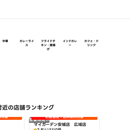
中華
カレーライ
フライドチ
インドカレ
カフェ・ド
ス
キン・唐揚
ー
リンク
げ
付近の店舗ランキング
料対象
お店価格＋送料無料対象
営業時間外
マイガーデン安城店 広域店
2.8
(6)
送料
0円