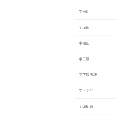
字米山
字坂田
字猿田
字三明
字下同志鐘
字下平池
字城街道