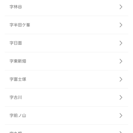
字林谷
字半田ケ峯
字日面
字東新畑
字富士塚
字古川
字前ノ山