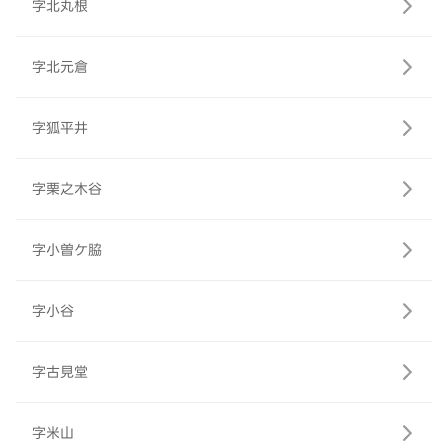
字北丸根
字北元倉
字狐平井
字栗之木谷
字小曽ケ脇
字小谷
字古見堂
字米山