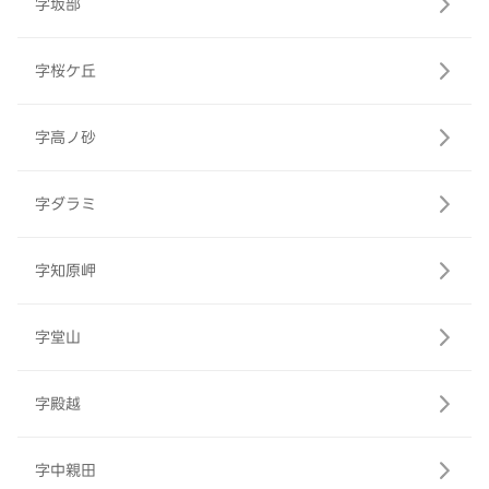
字坂部
字桜ケ丘
字高ノ砂
字ダラミ
字知原岬
字堂山
字殿越
字中親田