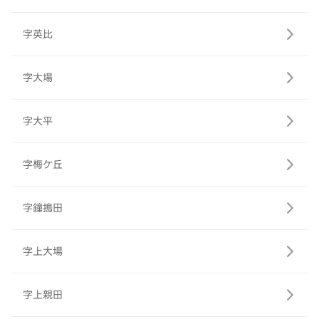
字英比
字大場
字大平
字梅ケ丘
字鐘搗田
字上大場
字上親田