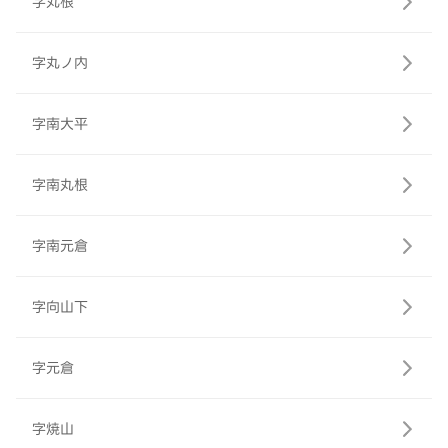
字丸根
字丸ノ内
字南大平
字南丸根
字南元倉
字向山下
字元倉
字焼山