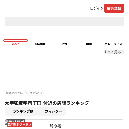
ログイン
会員登録
現在のお届け先：
すべて
お店価格
ピザ
中華
カレーライス
すべて見る
標準送料とは
お店価格とは
大字卯坂字壱丁田 付近の店舗ランキング
適用なし
ランキング順
フィルター
営業時間外
送料無料クーポン
沁心閣