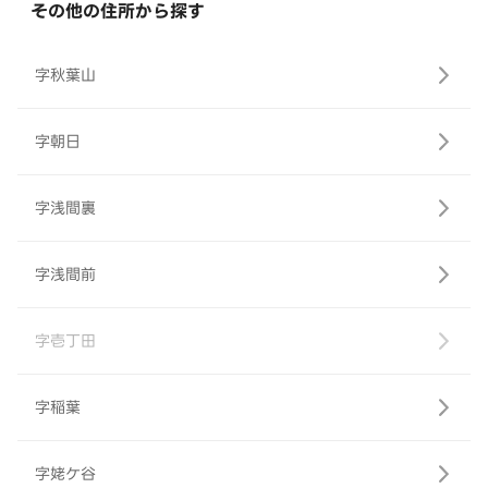
その他の住所から探す
字秋葉山
字朝日
字浅間裏
字浅間前
字壱丁田
字稲葉
字姥ケ谷