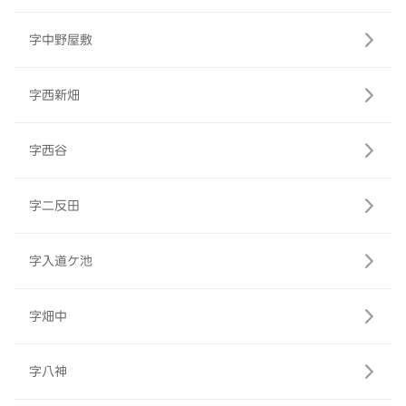
字中野屋敷
字西新畑
字西谷
字二反田
字入道ケ池
字畑中
字八神