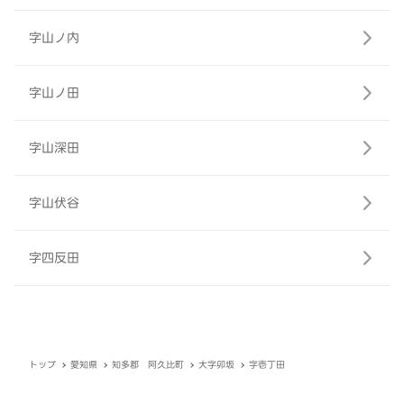
字山ノ内
字山ノ田
字山深田
字山伏谷
字四反田
トップ
愛知県
知多郡 阿久比町
大字卯坂
字壱丁田