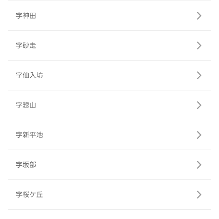
字神田
字砂走
字仙入坊
字惣山
字新平池
字坂部
字桜ケ丘