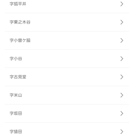
字狐平井
字栗之木谷
字小曽ケ脇
字小谷
字古見堂
字米山
字坂田
字猿田