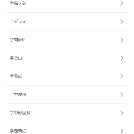
字高ノ砂
字ダラミ
字知原岬
字堂山
字殿越
字中親田
字中野屋敷
字西新畑