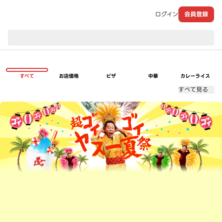
ログイン
会員登録
現在のお届け先：
すべて
お店価格
ピザ
中華
カレーライス
すべて見る
超ゴイゴイヤスー夏祭