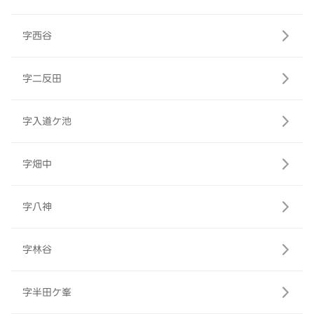
字西谷
字二反田
字入道ケ池
字畑中
字八神
字林谷
字半田ケ峯