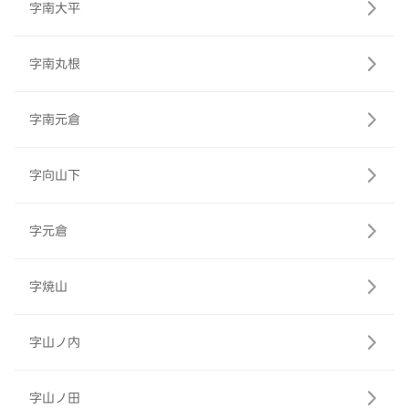
字南大平
字南丸根
字南元倉
字向山下
字元倉
字焼山
字山ノ内
字山ノ田