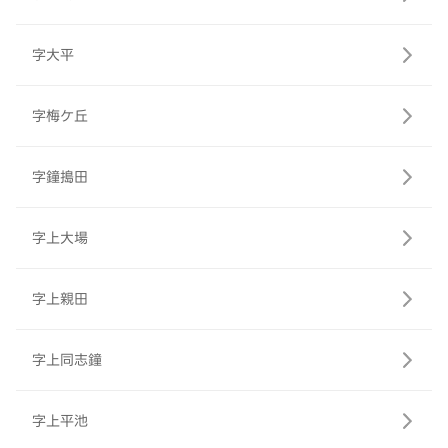
字大平
字梅ケ丘
字鐘搗田
字上大場
字上親田
字上同志鐘
字上平池