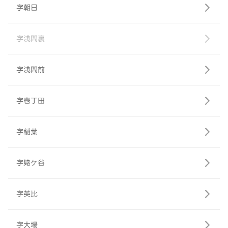
字朝日
字浅間裏
字浅間前
字壱丁田
字稲葉
字姥ケ谷
字英比
字大場