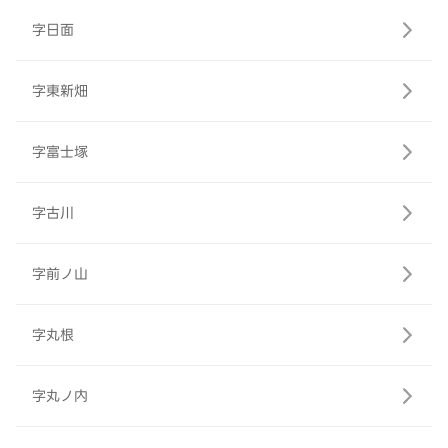
字日面
字東新畑
字富士塚
字古川
字前ノ山
字丸根
字丸ノ内