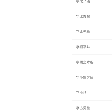
字北ノ浦
字北丸根
字北元倉
字狐平井
字栗之木谷
字小曽ケ脇
字小谷
字古見堂