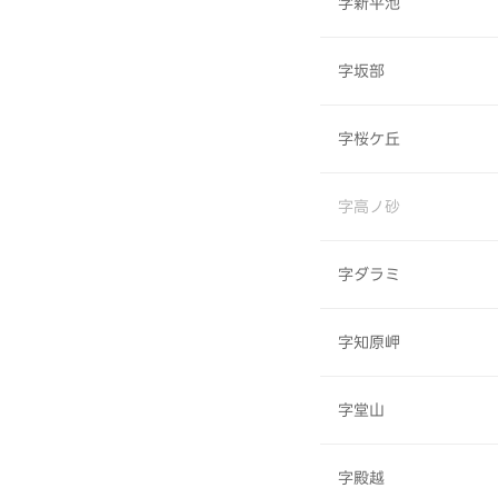
字新平池
字坂部
字桜ケ丘
字高ノ砂
字ダラミ
字知原岬
字堂山
字殿越