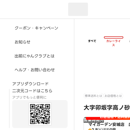
現在のお届け先：
クーポン・キャンペーン
すべて
カレーライ
お知らせ
ス
出前にゃんクラブとは
ヘルプ・お問い合わせ
アプリダウンロード
二次元コードはこちら
標準送料とは
お店価格とは
アプリでもっと便利に
大字卯坂字高ノ砂
お店価格＋送料無
営業時間外
マイガーデン安城店 
2.8
(6)
送料
0円