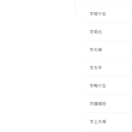
字姥ケ谷
字英比
字大場
字大平
字梅ケ丘
字鐘搗田
字上大場