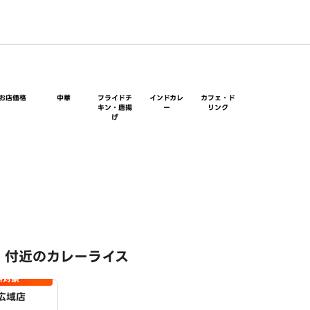
お店価格
中華
フライドチ
インドカレ
カフェ・ド
キン・唐揚
ー
リンク
げ
 付近のカレーライス
料対象
広域店