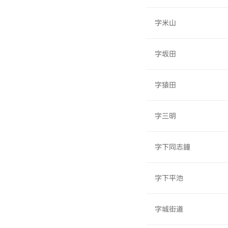
字米山
字坂田
字猿田
字三明
字下同志鐘
字下平池
字城街道