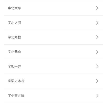
字北大平
字北ノ浦
字北丸根
字北元倉
字狐平井
字栗之木谷
字小曽ケ脇