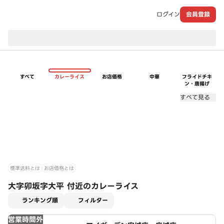
ログイン
会員登録
現在のお届け先：
すべて
カレーライス
お店価格
中華
フライドチキ
ン・唐揚げ
すべて見る
標準送料とは
お店価格とは
大字卯坂字大平 付近のカレーライス
適用なし
ランキング順
フィルター
営業時間外