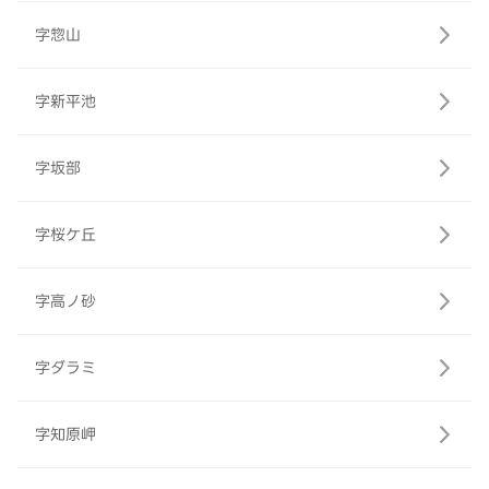
字惣山
字新平池
字坂部
字桜ケ丘
字高ノ砂
字ダラミ
字知原岬