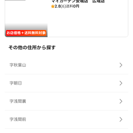
マイガーデン安城店 広域店
2.8
(6)
送料
0円
お店価格＋送料無料対象
その他の住所から探す
字秋葉山
字朝日
字浅間裏
字浅間前