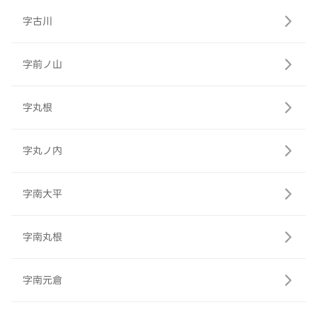
字古川
字前ノ山
字丸根
字丸ノ内
字南大平
字南丸根
字南元倉