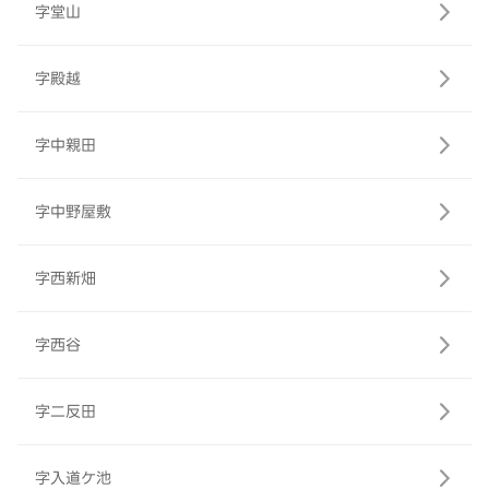
字堂山
字殿越
字中親田
字中野屋敷
字西新畑
字西谷
字二反田
字入道ケ池