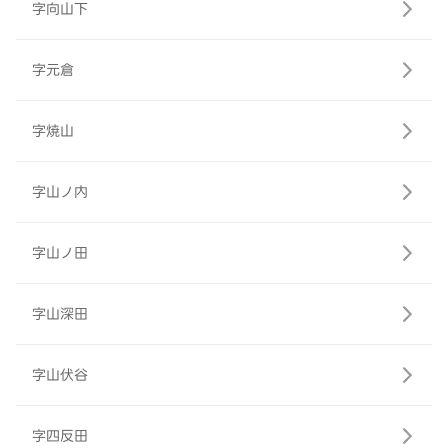
字向山下
字元倉
字焼山
字山ノ内
字山ノ田
字山深田
字山伏谷
字四反田