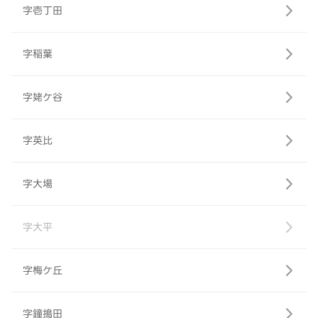
字壱丁田
字稲葉
字姥ケ谷
字英比
字大場
字大平
字梅ケ丘
字鐘搗田