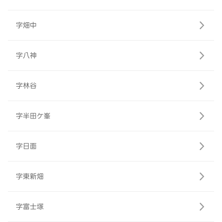
字畑中
字八神
字林谷
字半田ケ峯
字日面
字東新畑
字富士塚