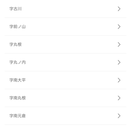
字古川
字前ノ山
字丸根
字丸ノ内
字南大平
字南丸根
字南元倉