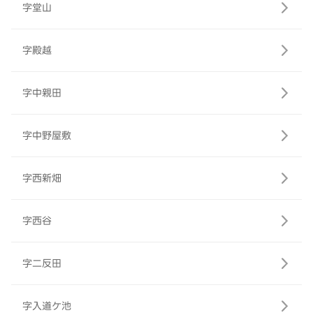
字堂山
字殿越
字中親田
字中野屋敷
字西新畑
字西谷
字二反田
字入道ケ池