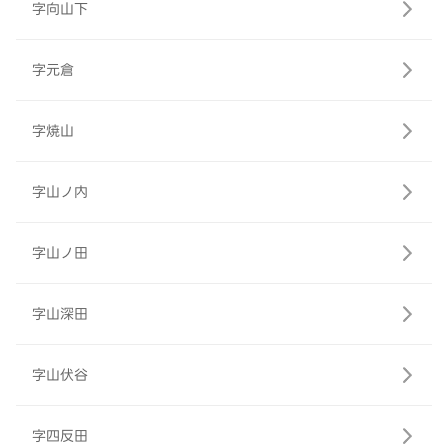
字向山下
字元倉
字焼山
字山ノ内
字山ノ田
字山深田
字山伏谷
字四反田