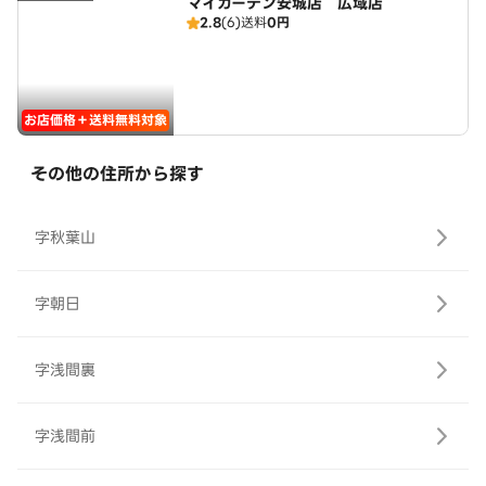
マイガーデン安城店 広域店
2.8
(6)
送料
0円
お店価格＋送料無料対象
その他の住所から探す
字秋葉山
字朝日
字浅間裏
字浅間前