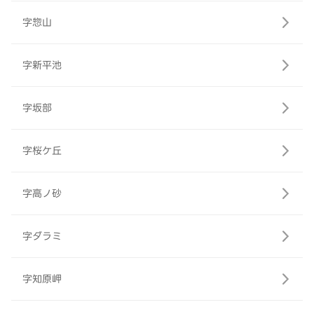
字惣山
字新平池
字坂部
字桜ケ丘
字高ノ砂
字ダラミ
字知原岬