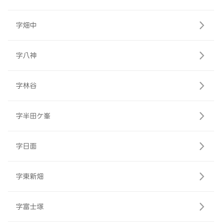
字畑中
字八神
字林谷
字半田ケ峯
字日面
字東新畑
字富士塚