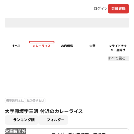
ログイン
会員登録
現在のお届け先：
すべて
カレーライス
お店価格
中華
フライドチキ
ン・唐揚げ
すべて見る
標準送料とは
お店価格とは
大字卯坂字三明 付近のカレーライス
適用なし
ランキング順
フィルター
営業時間外