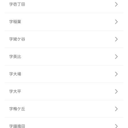
字壱丁田
字稲葉
字姥ケ谷
字英比
字大場
字大平
字梅ケ丘
字鐘搗田