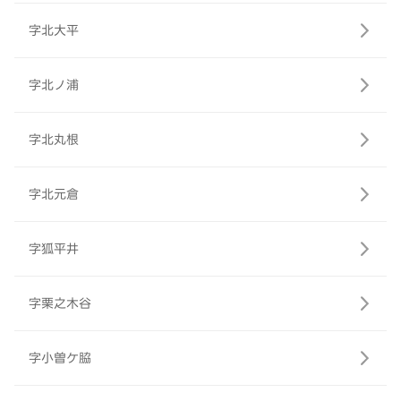
字北大平
字北ノ浦
字北丸根
字北元倉
字狐平井
字栗之木谷
字小曽ケ脇