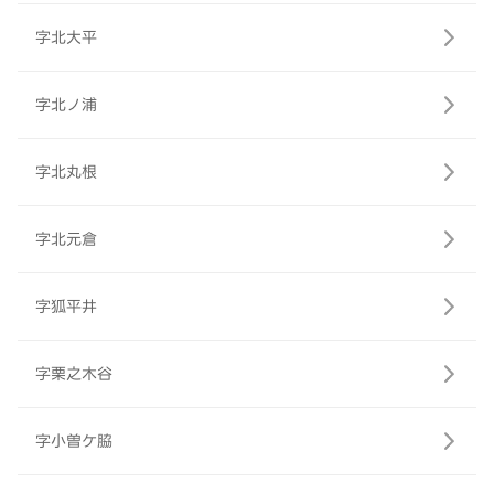
字北大平
字北ノ浦
字北丸根
字北元倉
字狐平井
字栗之木谷
字小曽ケ脇