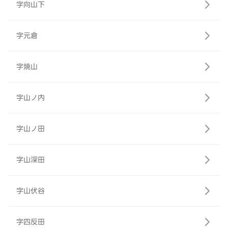
字向山下
字元倉
字焼山
字山ノ内
字山ノ田
字山深田
字山伏谷
字四反田