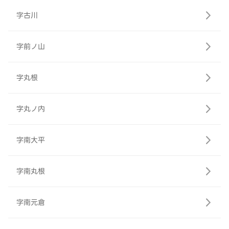
字古川
字前ノ山
字丸根
字丸ノ内
字南大平
字南丸根
字南元倉