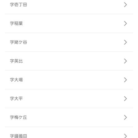
字壱丁田
字稲葉
字姥ケ谷
字英比
字大場
字大平
字梅ケ丘
字鐘搗田