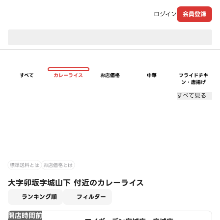
ログイン
会員登録
現在のお届け先：
すべて
カレーライス
お店価格
中華
フライドチキ
ン・唐揚げ
すべて見る
標準送料とは
お店価格とは
大字卯坂字城山下 付近のカレーライス
適用なし
ランキング順
フィルター
開店時間前