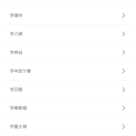
字畑中
字八神
字林谷
字半田ケ峯
字日面
字東新畑
字富士塚