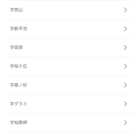
字惣山
字新平池
字坂部
字桜ケ丘
字高ノ砂
字ダラミ
字知原岬