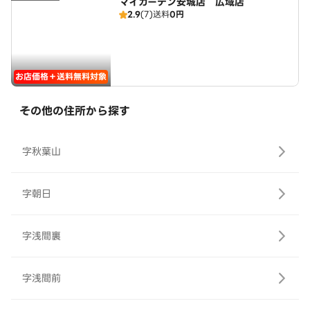
マイガーデン安城店 広域店
2.9
(7)
送料
0円
お店価格＋送料無料対象
その他の住所から探す
字秋葉山
字朝日
字浅間裏
字浅間前