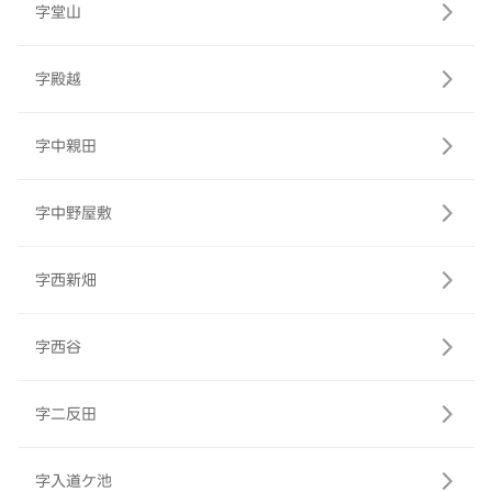
字堂山
字殿越
字中親田
字中野屋敷
字西新畑
字西谷
字二反田
字入道ケ池