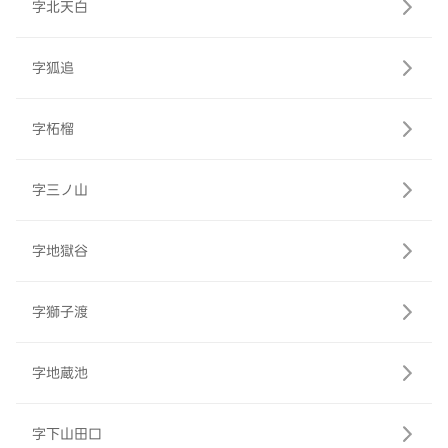
字北天白
字狐追
字柘榴
字三ノ山
字地獄谷
字獅子渡
字地蔵池
字下山田口