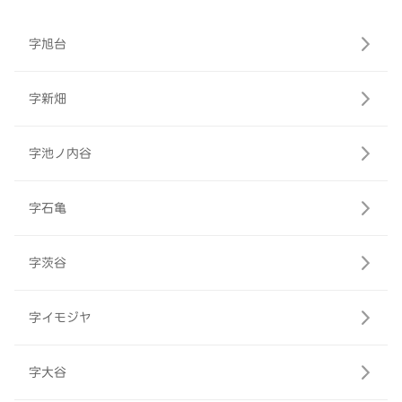
字旭台
字新畑
字池ノ内谷
字石亀
字茨谷
字イモジヤ
字大谷