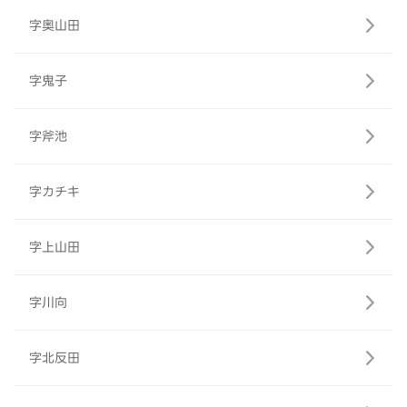
字奥山田
字鬼子
字斧池
字カチキ
字上山田
字川向
字北反田