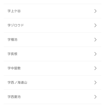
字上ケ谷
字ジロウド
字種池
字長根
字中屋敷
字西ノ海道山
字西菱池