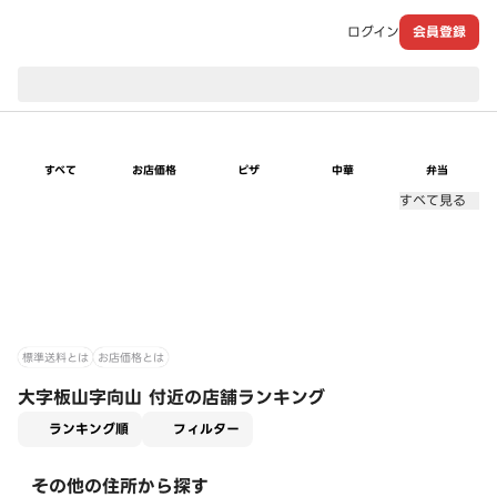
ログイン
会員登録
現在のお届け先：
すべて
お店価格
ピザ
中華
弁当
すべて見る
標準送料とは
お店価格とは
大字板山字向山 付近の店舗ランキング
適用なし
ランキング順
フィルター
その他の住所から探す