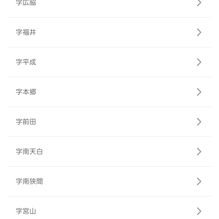
字広脇
字福井
字平成
字本郷
字前田
字南天白
字南狭間
字宮山