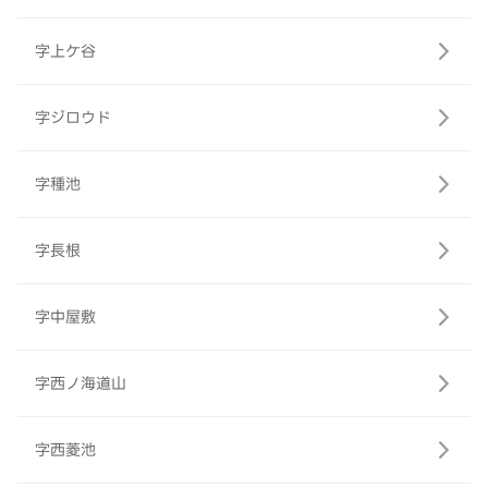
字上ケ谷
字ジロウド
字種池
字長根
字中屋敷
字西ノ海道山
字西菱池