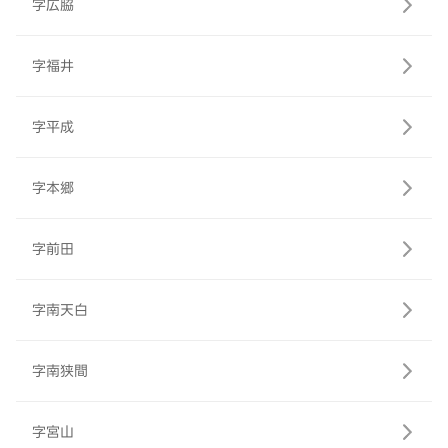
字広脇
字福井
字平成
字本郷
字前田
字南天白
字南狭間
字宮山