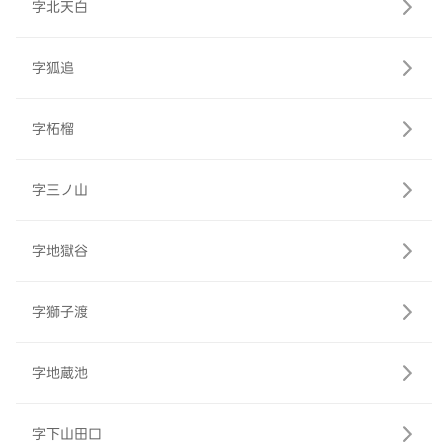
字北天白
字狐追
字柘榴
字三ノ山
字地獄谷
字獅子渡
字地蔵池
字下山田口