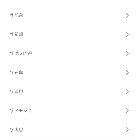
字旭台
字新畑
字池ノ内谷
字石亀
字茨谷
字イモジヤ
字大谷