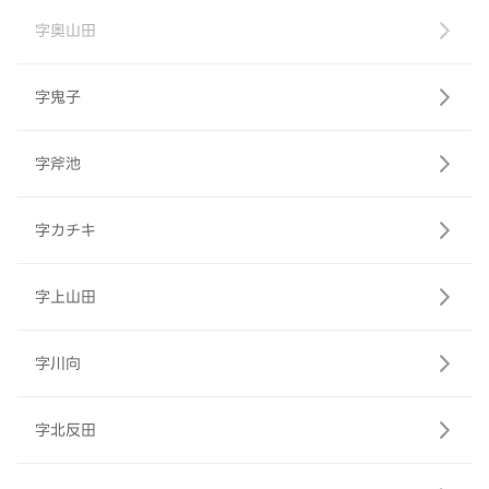
字奥山田
字鬼子
字斧池
字カチキ
字上山田
字川向
字北反田