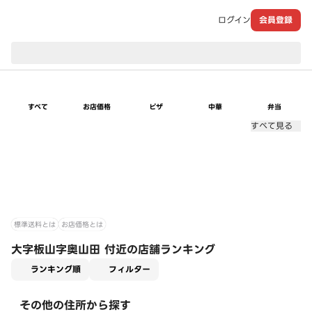
ログイン
会員登録
現在のお届け先：
すべて
お店価格
ピザ
中華
弁当
すべて見る
標準送料とは
お店価格とは
大字板山字奥山田 付近の店舗ランキング
適用なし
ランキング順
フィルター
その他の住所から探す