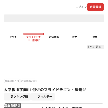
ログイン
会員登録
現在のお届け先：
すべて
フライドチキ
お店価格
ピザ
中華
ン・唐揚げ
すべて見る
標準送料とは
お店価格とは
大字板山字向山 付近のフライドチキン・唐揚げ
適用なし
ランキング順
フィルター
営業時間外