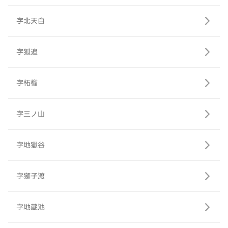
字北天白
字狐追
字柘榴
字三ノ山
字地獄谷
字獅子渡
字地蔵池