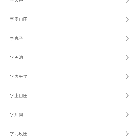
字大谷
字奥山田
字鬼子
字斧池
字カチキ
字上山田
字川向
字北反田