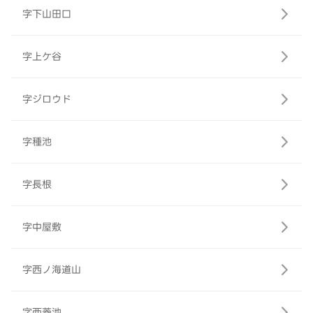
字下山田口
字上ケ谷
字ジロウド
字種池
字長根
字中屋敷
字西ノ海道山
字西菱池