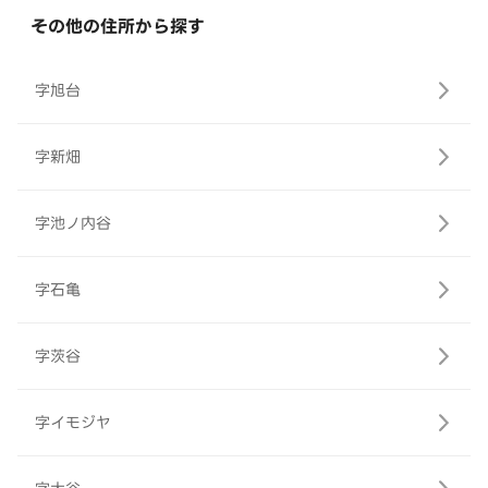
その他の住所から探す
字旭台
字新畑
字池ノ内谷
字石亀
字茨谷
字イモジヤ