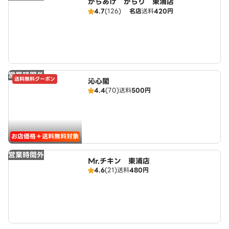
からあげ からり 東浦店
4.7
(126)
名店
送料
420円
営業時間外
送料無料クーポン
沁心閣
4.4
(70)
送料
500円
お店価格＋送料無料対象
営業時間外
Mr.チキン 東浦店
4.6
(21)
送料
480円