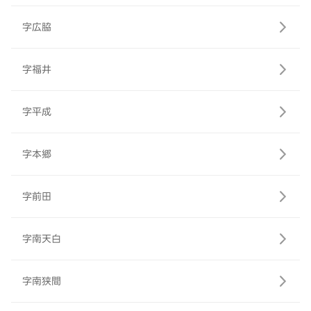
字広脇
字福井
字平成
字本郷
字前田
字南天白
字南狭間