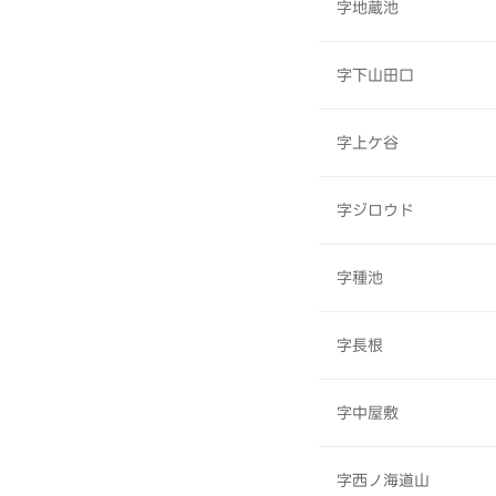
字地蔵池
字下山田口
字上ケ谷
字ジロウド
字種池
字長根
字中屋敷
字西ノ海道山