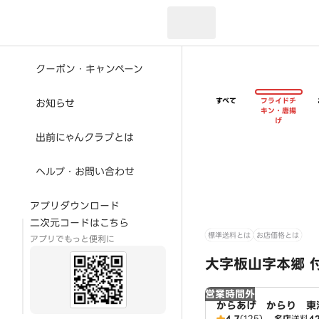
現在のお届け先：
クーポン・キャンペーン
すべて
フライドチ
お知らせ
キン・唐揚
げ
出前にゃんクラブとは
ヘルプ・お問い合わせ
アプリダウンロード
二次元コードはこちら
標準送料とは
お店価格とは
アプリでもっと便利に
大字板山字本郷 
営業時間外
からあげ からり 東
4.7
(125)
名店
送料
4