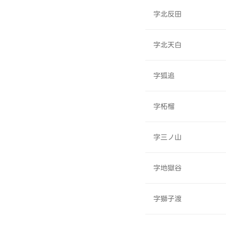
字北反田
字北天白
字狐追
字柘榴
字三ノ山
字地獄谷
字獅子渡