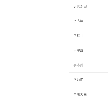
字比沙田
字広脇
字福井
字平成
字本郷
字前田
字南天白