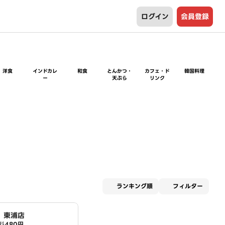
ログイン
会員登録
洋食
インドカレ
和食
とんかつ・
カフェ・ド
韓国料理
ー
天ぷら
リンク
適用な
ランキング順
フィルター
ン 東浦店
料
480円