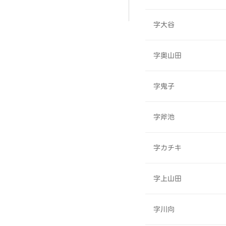
字大谷
字奥山田
字鬼子
字斧池
字カチキ
字上山田
字川向