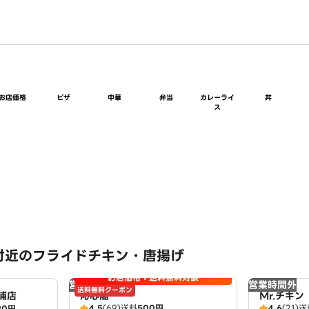
お店価格
ピザ
中華
弁当
カレーライ
丼
ス
付近のフライドチキン・唐揚げ
お店価格＋送料無料対象
営業時間外
営業時間外
送料無料クーポン
浦店
沁心閣
Mr.チキ
4.5
(69)
送料
500円
4.6
(21)
送
20円